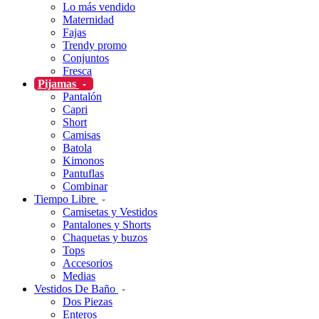
Lo más vendido
Maternidad
Fajas
Trendy promo
Conjuntos
Fresca
Pijamas
Pantalón
Capri
Short
Camisas
Batola
Kimonos
Pantuflas
Combinar
Tiempo Libre
Camisetas y Vestidos
Pantalones y Shorts
Chaquetas y buzos
Tops
Accesorios
Medias
Vestidos De Baño
Dos Piezas
Enteros