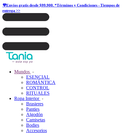
💜Envíos gratis desde $99.900. *Términos y Condiciones - Tiempos de
entrega >>
Mundos
ESENCIAL
ROMÁNTICA
CONTROL
RITUALES
Ropa Interior
Brasieres
Panties
Algodón
Camisetas
Bodies
Accesorios