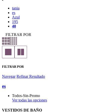
tania
es
Azul
195
40
FILTRAR POR
FILTRAR POR
Navegar
Refinar Resultado
es
Todos-Sin-Promo
Ver todas las opciones
VESTIDOS DE BAÑO