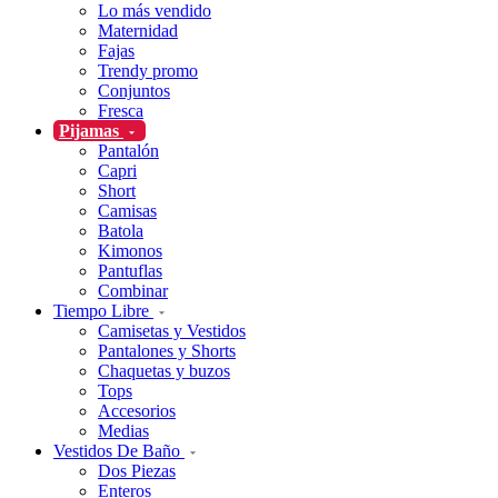
Lo más vendido
Maternidad
Fajas
Trendy promo
Conjuntos
Fresca
Pijamas
Pantalón
Capri
Short
Camisas
Batola
Kimonos
Pantuflas
Combinar
Tiempo Libre
Camisetas y Vestidos
Pantalones y Shorts
Chaquetas y buzos
Tops
Accesorios
Medias
Vestidos De Baño
Dos Piezas
Enteros