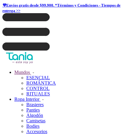
💜Envíos gratis desde $99.900. *Términos y Condiciones - Tiempos de
entrega >>
Mundos
ESENCIAL
ROMÁNTICA
CONTROL
RITUALES
Ropa Interior
Brasieres
Panties
Algodón
Camisetas
Bodies
Accesorios