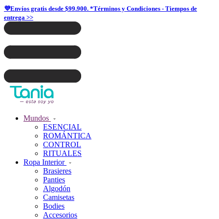
💜Envíos gratis desde $99.900. *Términos y Condiciones - Tiempos de
entrega >>
Mundos
ESENCIAL
ROMÁNTICA
CONTROL
RITUALES
Ropa Interior
Brasieres
Panties
Algodón
Camisetas
Bodies
Accesorios