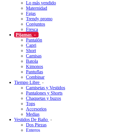
Lo más vendido
Maternidad
Fajas
Trendy promo
Conjuntos
Fresca
Pijamas
Pantalón
Capri
Short
Camisas
Batola
Kimonos
Pantuflas
Combinar
Tiempo Libre
Camisetas y Vestidos
Pantalones y Shorts
Chaquetas y buzos
Tops
Accesorios
Medias
Vestidos De Baño
Dos Piezas
Enteros