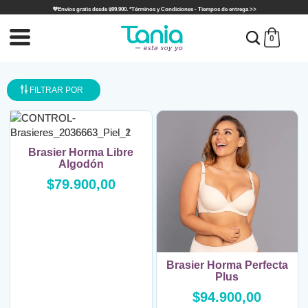
💜Envíos gratis desde $99.900. *Términos y Condiciones - Tiempos de entrega >>
0
FILTRAR POR
Brasier Horma Libre
Algodón
$79.900,00
Brasier Horma Perfecta
Plus
$94.900,00