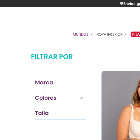
💜Envíos g
MUNDOS
ROPA INTERIOR
PIJ
ESENCIAL
BRASIERES
P
FILTRAR POR
ROMÁNTICA
PANTIES
C
CONTROL
ALGODÓN
S
Marca
RITUALES
CAMISETAS
C
BODIES
B
CONTROL
Colores
ACCESORIOS
K
Talla
LO MÁS VENDIDO
P
36
MATERNIDAD
C
FAJAS