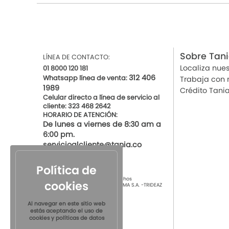
Sobre Tan
LÍNEA DE CONTACTO:
Localiza nues
01 8000 120 181
312 406
Whatsapp línea de venta:
Trabaja con 
1989
Crédito Tani
Celular directo a línea de servicio al
cliente: 323 468 2642
HORARIO DE ATENCIÓN:
De lunes a viernes de 8:30 am a
6:00 pm.
servicioalcliente@tania.co
Política de
© 2021 por Tania Todos los derechos
cookies
Reservados
TIENDAS DE ROPA INTIMA S.A. -TRIDEAZ
S.A. Nit 890.901.218-4
Al navegar en este sitio web
estás aceptando el uso de
cookies y políticas de datos