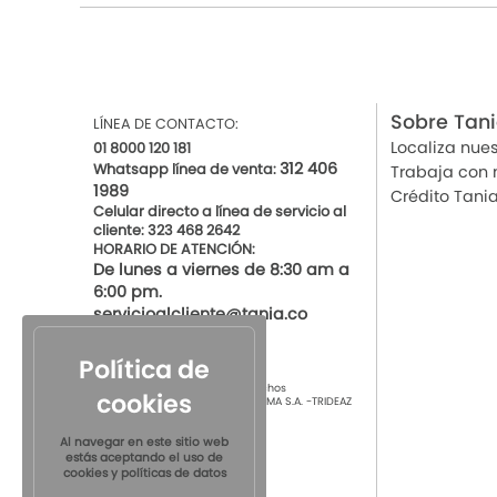
Sobre Tan
LÍNEA DE CONTACTO:
Localiza nues
01 8000 120 181
312 406
Whatsapp línea de venta:
Trabaja con 
1989
Crédito Tani
Celular directo a línea de servicio al
cliente: 323 468 2642
HORARIO DE ATENCIÓN:
De lunes a viernes de 8:30 am a
6:00 pm.
servicioalcliente@tania.co
Política de
© 2021 por Tania Todos los derechos
cookies
Reservados
TIENDAS DE ROPA INTIMA S.A. -TRIDEAZ
S.A. Nit 890.901.218-4
Al navegar en este sitio web
estás aceptando el uso de
cookies y políticas de datos