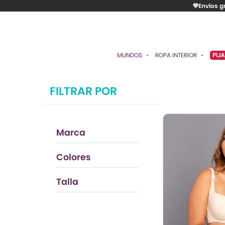
💜Envíos g
MUNDOS
ROPA INTERIOR
PIJ
ESENCIAL
BRASIERES
P
FILTRAR POR
ROMÁNTICA
PANTIES
C
CONTROL
ALGODÓN
S
Marca
RITUALES
CAMISETAS
C
BODIES
B
CONTROL
Colores
ACCESORIOS
K
Piel
Talla
LO MÁS VENDIDO
P
36
MATERNIDAD
C
FAJAS