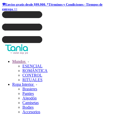
💜Envíos gratis desde $99.900. *Términos y Condiciones - Tiempos de
entrega >>
Mundos
ESENCIAL
ROMÁNTICA
CONTROL
RITUALES
Ropa Interior
Brasieres
Panties
Algodón
Camisetas
Bodies
Accesorios