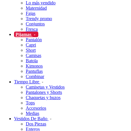
Lo más vendido
Maternidad
Fajas
Trendy promo
Conjuntos
Fresca
Pijamas
Pantalón
Capri
Short
Camisas
Batola
Kimonos
Pantuflas
Combinar
Tiempo Libre
Camisetas y Vestidos
Pantalones y Shorts
Chaquetas y buzos
Tops
Accesorios
Medias
Vestidos De Baño
Dos Piezas
Enteros