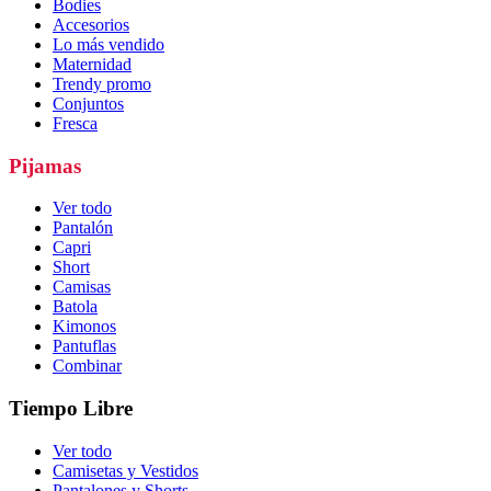
Bodies
Accesorios
Lo más vendido
Maternidad
Trendy promo
Conjuntos
Fresca
Pijamas
Ver todo
Pantalón
Capri
Short
Camisas
Batola
Kimonos
Pantuflas
Combinar
Tiempo Libre
Ver todo
Camisetas y Vestidos
Pantalones y Shorts