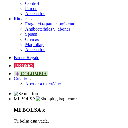
Control
Pareos
Accesorios
Rituales
Fragancias para el ambiente
Antibacteriales y jabones
Splash
Cremas
Maquillaje
Accesorios
Bonos Regalo
PROMO
COLOMBIA
Crédito
Abonar a mi crédito
MI BOLSA
0
MI BOLSA
x
Tu bolsa esta vacía.