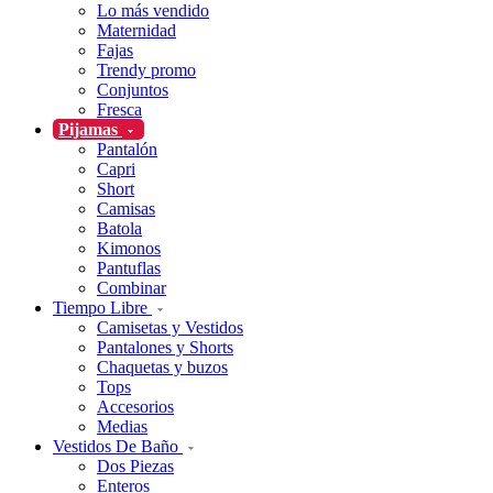
Lo más vendido
Maternidad
Fajas
Trendy promo
Conjuntos
Fresca
Pijamas
Pantalón
Capri
Short
Camisas
Batola
Kimonos
Pantuflas
Combinar
Tiempo Libre
Camisetas y Vestidos
Pantalones y Shorts
Chaquetas y buzos
Tops
Accesorios
Medias
Vestidos De Baño
Dos Piezas
Enteros