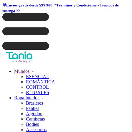
💜Envíos gratis desde $99.900. *Términos y Condiciones - Tiempos de
entrega >>
Mundos
ESENCIAL
ROMÁNTICA
CONTROL
RITUALES
Ropa Interior
Brasieres
Panties
Algodón
Camisetas
Bodies
Accesorios