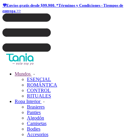
💜Envíos gratis desde $99.900. *Términos y Condiciones - Tiempos de
entrega >>
Mundos
ESENCIAL
ROMÁNTICA
CONTROL
RITUALES
Ropa Interior
Brasieres
Panties
Algodón
Camisetas
Bodies
Accesorios