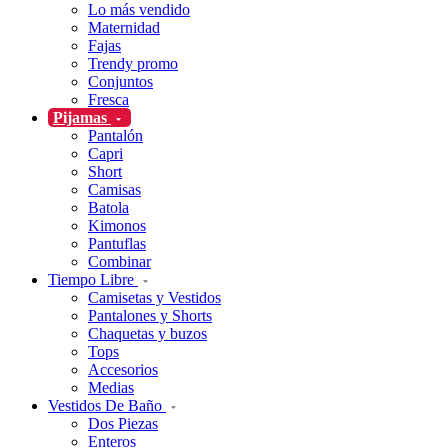
Lo más vendido
Maternidad
Fajas
Trendy promo
Conjuntos
Fresca
Pijamas
Pantalón
Capri
Short
Camisas
Batola
Kimonos
Pantuflas
Combinar
Tiempo Libre
Camisetas y Vestidos
Pantalones y Shorts
Chaquetas y buzos
Tops
Accesorios
Medias
Vestidos De Baño
Dos Piezas
Enteros