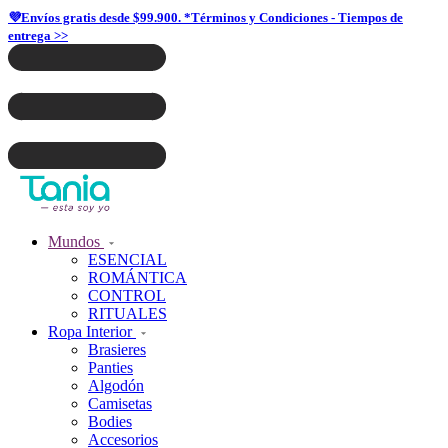
💜Envíos gratis desde $99.900. *Términos y Condiciones - Tiempos de
entrega >>
Mundos
ESENCIAL
ROMÁNTICA
CONTROL
RITUALES
Ropa Interior
Brasieres
Panties
Algodón
Camisetas
Bodies
Accesorios