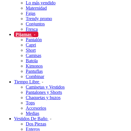
Lo más vendido
Maternidad
Fajas
Trendy promo
Conjuntos
Fresca
Pijamas
Pantalón
Capri
Short
Camisas
Batola
Kimonos
Pantuflas
Combinar
Tiempo Libre
Camisetas y Vestidos
Pantalones y Shorts
Chaquetas y buzos
Tops
Accesorios
Medias
Vestidos De Baño
Dos Piezas
Enteros