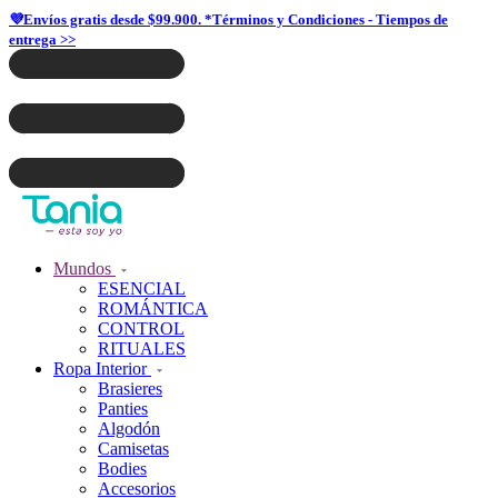
💜Envíos gratis desde $99.900. *Términos y Condiciones - Tiempos de
entrega >>
Mundos
ESENCIAL
ROMÁNTICA
CONTROL
RITUALES
Ropa Interior
Brasieres
Panties
Algodón
Camisetas
Bodies
Accesorios