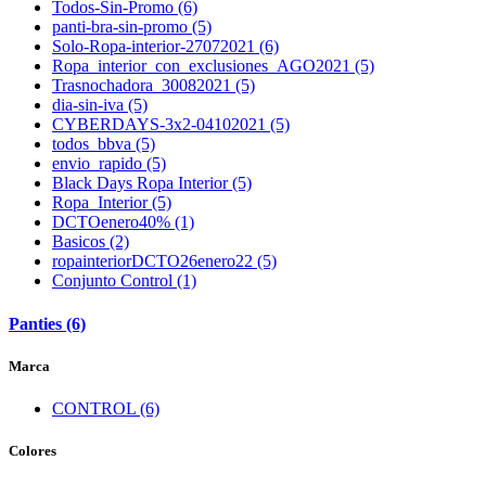
Todos-Sin-Promo (6)
panti-bra-sin-promo (5)
Solo-Ropa-interior-27072021 (6)
Ropa_interior_con_exclusiones_AGO2021 (5)
Trasnochadora_30082021 (5)
dia-sin-iva (5)
CYBERDAYS-3x2-04102021 (5)
todos_bbva (5)
envio_rapido (5)
Black Days Ropa Interior (5)
Ropa_Interior (5)
DCTOenero40% (1)
Basicos (2)
ropainteriorDCTO26enero22 (5)
Conjunto Control (1)
Panties (6)
Marca
CONTROL (6)
Colores