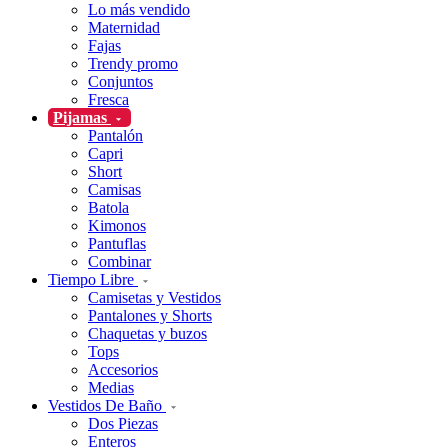
Lo más vendido
Maternidad
Fajas
Trendy promo
Conjuntos
Fresca
Pijamas
Pantalón
Capri
Short
Camisas
Batola
Kimonos
Pantuflas
Combinar
Tiempo Libre
Camisetas y Vestidos
Pantalones y Shorts
Chaquetas y buzos
Tops
Accesorios
Medias
Vestidos De Baño
Dos Piezas
Enteros