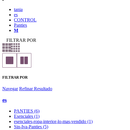
tania
es
CONTROL
Panties
M
FILTRAR POR
FILTRAR POR
Navegar
Refinar Resultado
es
PANTIES (6)
Esenciales (1)
esenciales-ropa-interior-lo-mas-vendido (1)
Sin-Iva-Panties (5)