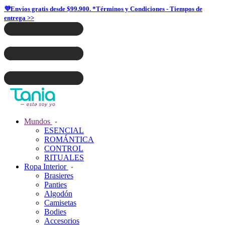
💜Envíos gratis desde $99.900. *Términos y Condiciones - Tiempos de
entrega >>
Mundos
ESENCIAL
ROMÁNTICA
CONTROL
RITUALES
Ropa Interior
Brasieres
Panties
Algodón
Camisetas
Bodies
Accesorios