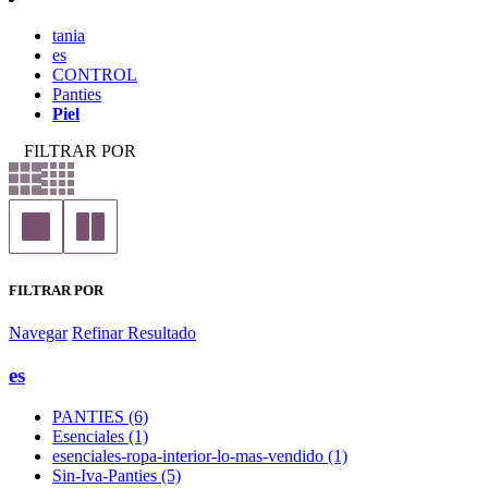
tania
es
CONTROL
Panties
Piel
FILTRAR POR
FILTRAR POR
Navegar
Refinar Resultado
es
PANTIES (6)
Esenciales (1)
esenciales-ropa-interior-lo-mas-vendido (1)
Sin-Iva-Panties (5)