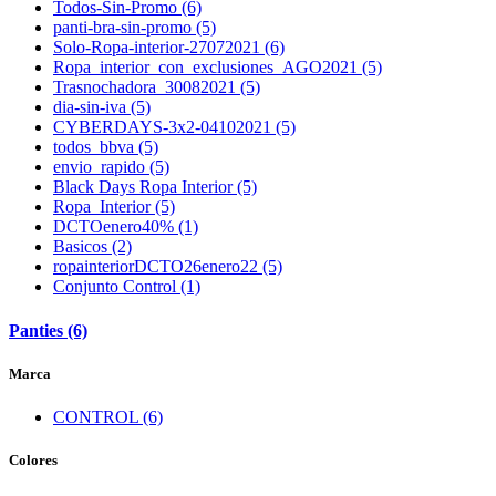
Todos-Sin-Promo (6)
panti-bra-sin-promo (5)
Solo-Ropa-interior-27072021 (6)
Ropa_interior_con_exclusiones_AGO2021 (5)
Trasnochadora_30082021 (5)
dia-sin-iva (5)
CYBERDAYS-3x2-04102021 (5)
todos_bbva (5)
envio_rapido (5)
Black Days Ropa Interior (5)
Ropa_Interior (5)
DCTOenero40% (1)
Basicos (2)
ropainteriorDCTO26enero22 (5)
Conjunto Control (1)
Panties (6)
Marca
CONTROL (6)
Colores