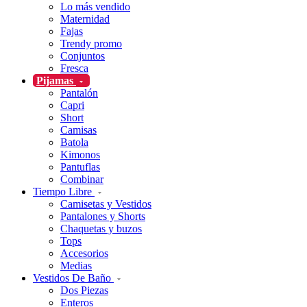
Lo más vendido
Maternidad
Fajas
Trendy promo
Conjuntos
Fresca
Pijamas
Pantalón
Capri
Short
Camisas
Batola
Kimonos
Pantuflas
Combinar
Tiempo Libre
Camisetas y Vestidos
Pantalones y Shorts
Chaquetas y buzos
Tops
Accesorios
Medias
Vestidos De Baño
Dos Piezas
Enteros