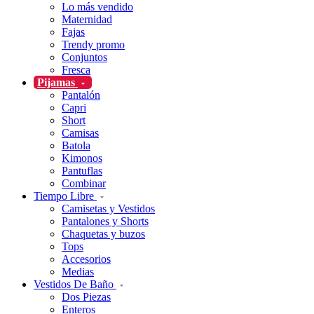
Lo más vendido
Maternidad
Fajas
Trendy promo
Conjuntos
Fresca
Pijamas
Pantalón
Capri
Short
Camisas
Batola
Kimonos
Pantuflas
Combinar
Tiempo Libre
Camisetas y Vestidos
Pantalones y Shorts
Chaquetas y buzos
Tops
Accesorios
Medias
Vestidos De Baño
Dos Piezas
Enteros