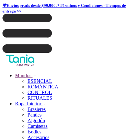
💜Envíos gratis desde $99.900. *Términos y Condiciones - Tiempos de
entrega >>
Mundos
ESENCIAL
ROMÁNTICA
CONTROL
RITUALES
Ropa Interior
Brasieres
Panties
Algodón
Camisetas
Bodies
Accesorios