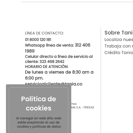
Sobre Tan
LÍNEA DE CONTACTO:
Localiza nues
01 8000 120 181
312 406
Whatsapp línea de venta:
Trabaja con 
1989
Crédito Tani
Celular directo a línea de servicio al
cliente: 323 468 2642
HORARIO DE ATENCIÓN:
De lunes a viernes de 8:30 am a
6:00 pm.
servicioalcliente@tania.co
Política de
© 2021 por Tania Todos los derechos
cookies
Reservados
TIENDAS DE ROPA INTIMA S.A. -TRIDEAZ
S.A. Nit 890.901.218-4
Al navegar en este sitio web
estás aceptando el uso de
cookies y políticas de datos