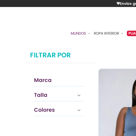
💜Envíos g
MUNDOS
ROPA INTERIOR
PIJ
ESENCIAL
BRASIERES
P
FILTRAR POR
ROMÁNTICA
PANTIES
C
CONTROL
ALGODÓN
S
Marca
RITUALES
CAMISETAS
C
BODIES
B
TANIA
Talla
ROMANTICA
ACCESORIOS
K
ROMANTICA
Colores
LO MÁS VENDIDO
P
MATERNIDAD
C
FAJAS