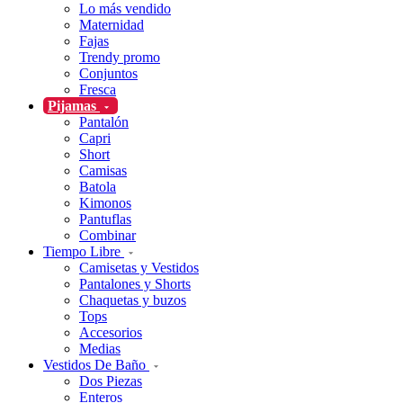
Lo más vendido
Maternidad
Fajas
Trendy promo
Conjuntos
Fresca
Pijamas
Pantalón
Capri
Short
Camisas
Batola
Kimonos
Pantuflas
Combinar
Tiempo Libre
Camisetas y Vestidos
Pantalones y Shorts
Chaquetas y buzos
Tops
Accesorios
Medias
Vestidos De Baño
Dos Piezas
Enteros