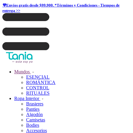
💜Envíos gratis desde $99.900. *Términos y Condiciones - Tiempos de
entrega >>
Mundos
ESENCIAL
ROMÁNTICA
CONTROL
RITUALES
Ropa Interior
Brasieres
Panties
Algodón
Camisetas
Bodies
Accesorios