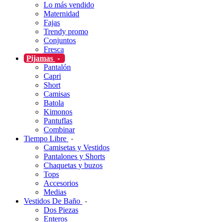
Lo más vendido
Maternidad
Fajas
Trendy promo
Conjuntos
Fresca
Pijamas
Pantalón
Capri
Short
Camisas
Batola
Kimonos
Pantuflas
Combinar
Tiempo Libre
Camisetas y Vestidos
Pantalones y Shorts
Chaquetas y buzos
Tops
Accesorios
Medias
Vestidos De Baño
Dos Piezas
Enteros