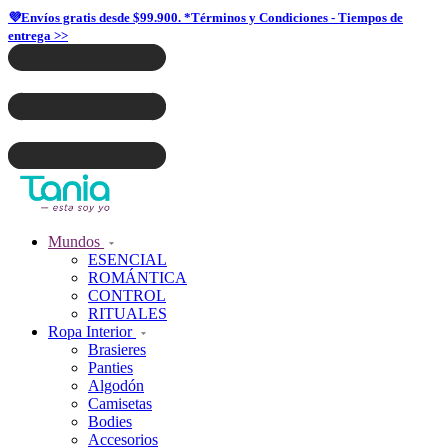
💜Envíos gratis desde $99.900. *Términos y Condiciones - Tiempos de
entrega >>
Mundos
ESENCIAL
ROMÁNTICA
CONTROL
RITUALES
Ropa Interior
Brasieres
Panties
Algodón
Camisetas
Bodies
Accesorios