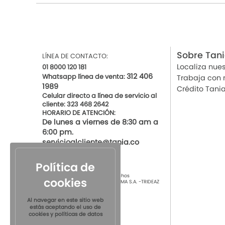
Sobre Tan
LÍNEA DE CONTACTO:
Localiza nues
01 8000 120 181
312 406
Whatsapp línea de venta:
Trabaja con 
1989
Crédito Tani
Celular directo a línea de servicio al
cliente: 323 468 2642
HORARIO DE ATENCIÓN:
De lunes a viernes de 8:30 am a
6:00 pm.
servicioalcliente@tania.co
Política de
© 2021 por Tania Todos los derechos
cookies
Reservados
TIENDAS DE ROPA INTIMA S.A. -TRIDEAZ
S.A. Nit 890.901.218-4
Al navegar en este sitio web
estás aceptando el uso de
cookies y políticas de datos