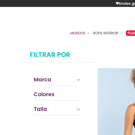
💜Envíos g
MUNDOS
ROPA INTERIOR
PIJ
ESENCIAL
BRASIERES
P
FILTRAR POR
ROMÁNTICA
PANTIES
C
CONTROL
ALGODÓN
S
Marca
RITUALES
CAMISETAS
C
BODIES
B
Colores
ACCESORIOS
K
Negro
Talla
LO MÁS VENDIDO
P
MATERNIDAD
C
FAJAS