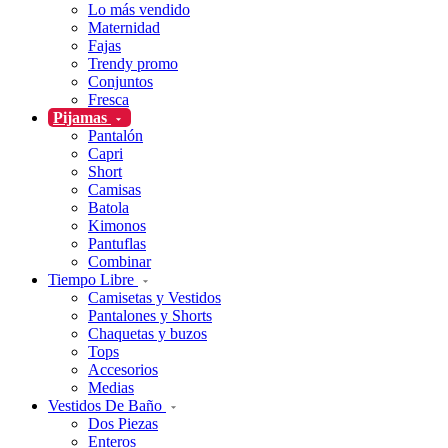
Lo más vendido
Maternidad
Fajas
Trendy promo
Conjuntos
Fresca
Pijamas
Pantalón
Capri
Short
Camisas
Batola
Kimonos
Pantuflas
Combinar
Tiempo Libre
Camisetas y Vestidos
Pantalones y Shorts
Chaquetas y buzos
Tops
Accesorios
Medias
Vestidos De Baño
Dos Piezas
Enteros