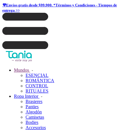
💜Envíos gratis desde $99.900. *Términos y Condiciones - Tiempos de
entrega >>
Mundos
ESENCIAL
ROMÁNTICA
CONTROL
RITUALES
Ropa Interior
Brasieres
Panties
Algodón
Camisetas
Bodies
Accesorios