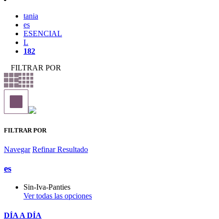
tania
es
ESENCIAL
L
182
FILTRAR POR
FILTRAR POR
Navegar
Refinar Resultado
es
Sin-Iva-Panties
Ver todas las opciones
DÍA A DÍA