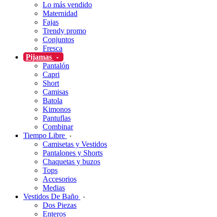
Lo más vendido
Maternidad
Fajas
Trendy promo
Conjuntos
Fresca
Pijamas
Pantalón
Capri
Short
Camisas
Batola
Kimonos
Pantuflas
Combinar
Tiempo Libre
Camisetas y Vestidos
Pantalones y Shorts
Chaquetas y buzos
Tops
Accesorios
Medias
Vestidos De Baño
Dos Piezas
Enteros