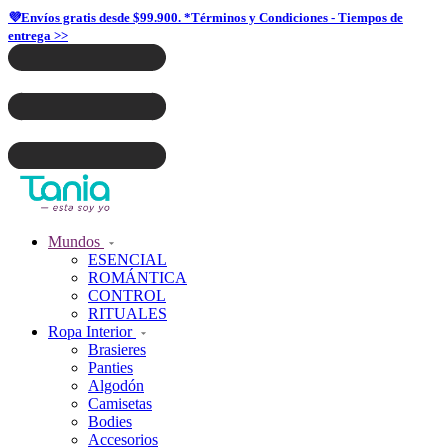
💜Envíos gratis desde $99.900. *Términos y Condiciones - Tiempos de
entrega >>
Mundos
ESENCIAL
ROMÁNTICA
CONTROL
RITUALES
Ropa Interior
Brasieres
Panties
Algodón
Camisetas
Bodies
Accesorios