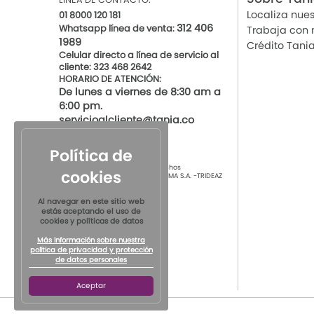
Localiza nues
01 8000 120 181
312 406
Whatsapp línea de venta:
Trabaja con 
1989
Crédito Tani
Celular directo a línea de servicio al
cliente: 323 468 2642
HORARIO DE ATENCIÓN:
De lunes a viernes de 8:30 am a
6:00 pm.
servicioalcliente@tania.co
Política de
© 2021 por Tania Todos los derechos
cookies
Reservados
TIENDAS DE ROPA INTIMA S.A. -TRIDEAZ
S.A. Nit 890.901.218-4
Al navegar en este sitio web
estás aceptando el uso de
cookies y políticas de datos
Más información sobre nuestra
política de privacidad y protección
de datos personales
Aceptar