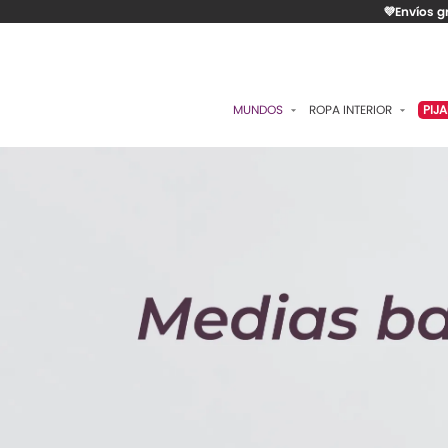
💜Envíos g
MUNDOS
ROPA INTERIOR
PIJ
ESENCIAL
BRASIERES
P
ROMÁNTICA
PANTIES
C
CONTROL
ALGODÓN
S
RITUALES
CAMISETAS
C
BODIES
B
ACCESORIOS
K
LO MÁS VENDIDO
P
MATERNIDAD
C
FAJAS