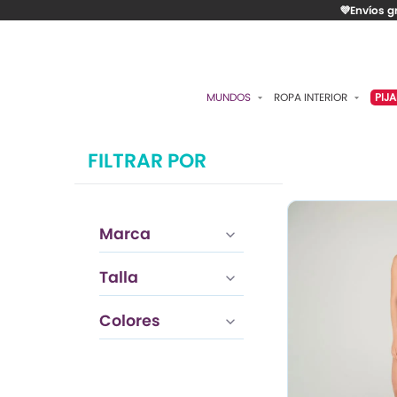
💜Envíos g
MUNDOS
ROPA INTERIOR
PIJ
ESENCIAL
BRASIERES
P
FILTRAR POR
ROMÁNTICA
PANTIES
C
CONTROL
ALGODÓN
S
Marca
RITUALES
CAMISETAS
C
BODIES
B
Talla
ACCESORIOS
K
Colores
LO MÁS VENDIDO
P
MATERNIDAD
C
FAJAS