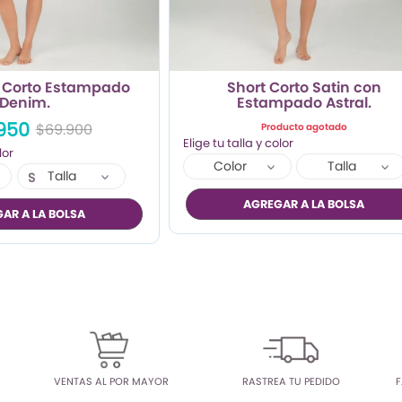
n Corto Estampado
Short Corto Satin con
Denim.
Estampado Astral.
950
$69.900
Producto agotado
Color
Talla
Talla
S
XL
AGREGAR A LA BOLSA
AR A LA BOLSA
VENTAS AL POR MAYOR
RASTREA TU PEDIDO
F