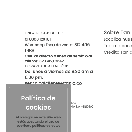
Sobre Tan
LÍNEA DE CONTACTO:
Localiza nues
01 8000 120 181
312 406
Whatsapp línea de venta:
Trabaja con 
1989
Crédito Tani
Celular directo a línea de servicio al
cliente: 323 468 2642
HORARIO DE ATENCIÓN:
De lunes a viernes de 8:30 am a
6:00 pm.
servicioalcliente@tania.co
Política de
© 2021 por Tania Todos los derechos
cookies
Reservados
TIENDAS DE ROPA INTIMA S.A. -TRIDEAZ
S.A. Nit 890.901.218-4
Al navegar en este sitio web
estás aceptando el uso de
cookies y políticas de datos