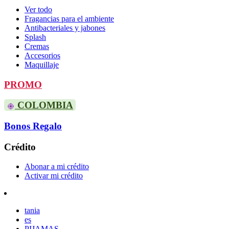
Ver todo
Fragancias para el ambiente
Antibacteriales y jabones
Splash
Cremas
Accesorios
Maquillaje
PROMO
COLOMBIA
Bonos Regalo
Crédito
Abonar a mi crédito
Activar mi crédito
tania
es
PIJAMAS