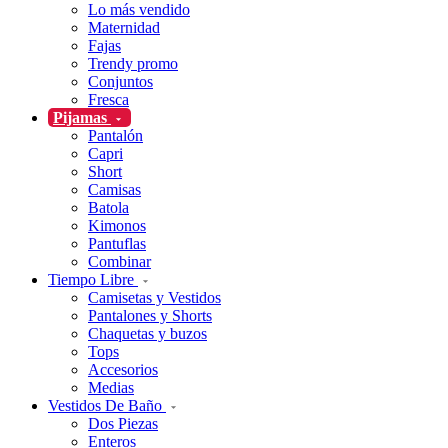
Lo más vendido
Maternidad
Fajas
Trendy promo
Conjuntos
Fresca
Pijamas
Pantalón
Capri
Short
Camisas
Batola
Kimonos
Pantuflas
Combinar
Tiempo Libre
Camisetas y Vestidos
Pantalones y Shorts
Chaquetas y buzos
Tops
Accesorios
Medias
Vestidos De Baño
Dos Piezas
Enteros