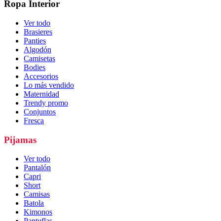
Ropa Interior
Ver todo
Brasieres
Panties
Algodón
Camisetas
Bodies
Accesorios
Lo más vendido
Maternidad
Trendy promo
Conjuntos
Fresca
Pijamas
Ver todo
Pantalón
Capri
Short
Camisas
Batola
Kimonos
Pantuflas