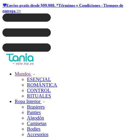
💜Envíos gratis desde $99.900. *Términos y Condiciones - Tiempos de
entrega >>
Mundos
ESENCIAL
ROMÁNTICA
CONTROL
RITUALES
Ropa Interior
Brasieres
Panties
Algodón
Camisetas
Bodies
Accesorios