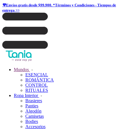
💜Envíos gratis desde $99.900. *Términos y Condiciones - Tiempos de
entrega >>
Mundos
ESENCIAL
ROMÁNTICA
CONTROL
RITUALES
Ropa Interior
Brasieres
Panties
Algodón
Camisetas
Bodies
Accesorios