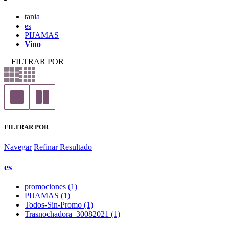
tania
es
PIJAMAS
Vino
FILTRAR POR
FILTRAR POR
Navegar
Refinar Resultado
es
promociones (1)
PIJAMAS (1)
Todos-Sin-Promo (1)
Trasnochadora_30082021 (1)