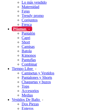
Lo más vendido
Maternidad
Fajas
Trendy promo
Conjuntos
Fresca
Pijamas
Pantalón
Capri
Short
Camisas
Batola
Kimonos
Pantuflas
Combinar
Tiempo Libre
Camisetas y Vestidos
Pantalones y Shorts
Chaquetas y buzos
Tops
Accesorios
Medias
Vestidos De Baño
Dos Piezas
Enteros