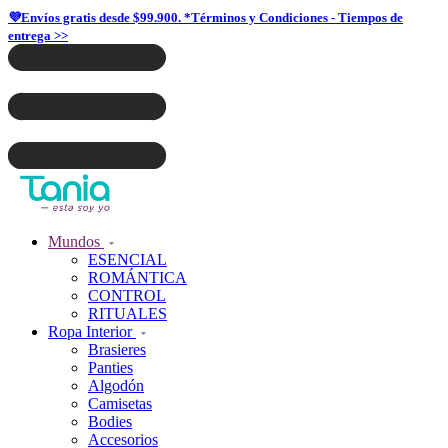
💜Envíos gratis desde $99.900. *Términos y Condiciones - Tiempos de
entrega >>
Mundos
ESENCIAL
ROMÁNTICA
CONTROL
RITUALES
Ropa Interior
Brasieres
Panties
Algodón
Camisetas
Bodies
Accesorios