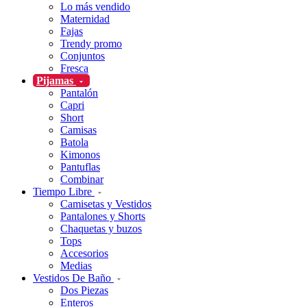
Lo más vendido
Maternidad
Fajas
Trendy promo
Conjuntos
Fresca
Pijamas
Pantalón
Capri
Short
Camisas
Batola
Kimonos
Pantuflas
Combinar
Tiempo Libre
Camisetas y Vestidos
Pantalones y Shorts
Chaquetas y buzos
Tops
Accesorios
Medias
Vestidos De Baño
Dos Piezas
Enteros