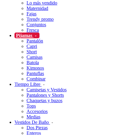
Lo más vendido
Maternidad
Fajas
Trendy promo
Conjuntos
Fresca
Pijamas
Pantalón
Capri
Short
Camisas
Batola
Kimonos
Pantuflas
Combinar
Tiempo Libre
Camisetas y Vestidos
Pantalones y Shorts
Chaquetas y buzos
Tops
Accesorios
Medias
Vestidos De Baño
Dos Piezas
Enteros