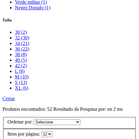
Verde militar (1)
Negro Dorado (1)
Talla
30 (2)
32 (30)
34 (21)
36 (22)
38 (8)
40 (5)
42 (2)
L (8)
M (10)
S (13)
XL (6)
Cerrar
Produtos encontrados:
52
Resultado da Pesquisa por:
en
2 ms
Ordenar por:
Itens por página: