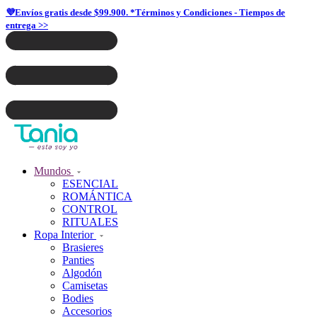
💜Envíos gratis desde $99.900. *Términos y Condiciones - Tiempos de
entrega >>
Mundos
ESENCIAL
ROMÁNTICA
CONTROL
RITUALES
Ropa Interior
Brasieres
Panties
Algodón
Camisetas
Bodies
Accesorios