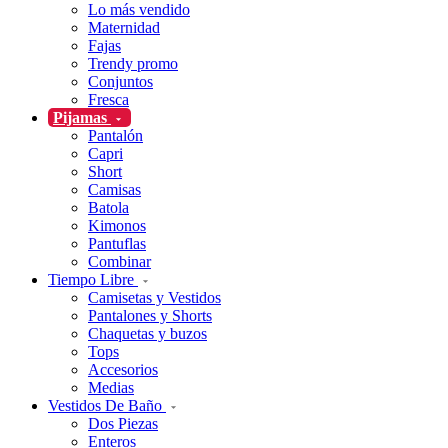
Lo más vendido
Maternidad
Fajas
Trendy promo
Conjuntos
Fresca
Pijamas
Pantalón
Capri
Short
Camisas
Batola
Kimonos
Pantuflas
Combinar
Tiempo Libre
Camisetas y Vestidos
Pantalones y Shorts
Chaquetas y buzos
Tops
Accesorios
Medias
Vestidos De Baño
Dos Piezas
Enteros