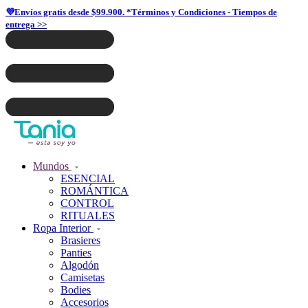
💜Envíos gratis desde $99.900. *Términos y Condiciones - Tiempos de
entrega >>
Mundos
ESENCIAL
ROMÁNTICA
CONTROL
RITUALES
Ropa Interior
Brasieres
Panties
Algodón
Camisetas
Bodies
Accesorios