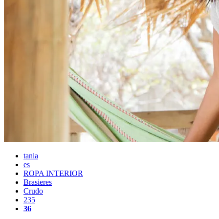
tania
es
ROPA INTERIOR
Brasieres
Crudo
235
36