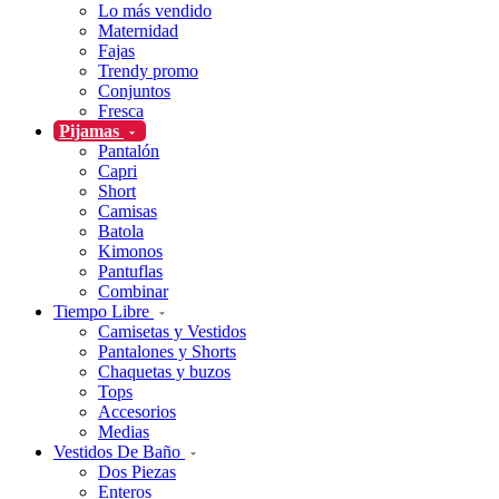
Lo más vendido
Maternidad
Fajas
Trendy promo
Conjuntos
Fresca
Pijamas
Pantalón
Capri
Short
Camisas
Batola
Kimonos
Pantuflas
Combinar
Tiempo Libre
Camisetas y Vestidos
Pantalones y Shorts
Chaquetas y buzos
Tops
Accesorios
Medias
Vestidos De Baño
Dos Piezas
Enteros