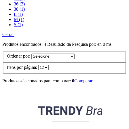
36 (3)
38 (1)
L (1)
M (1)
S (1)
Cerrar
Produtos encontrados:
4
Resultado da Pesquisa por:
en
0 ms
Ordenar por:
Itens por página:
Produtos selecionados para comparar:
0
Comparar