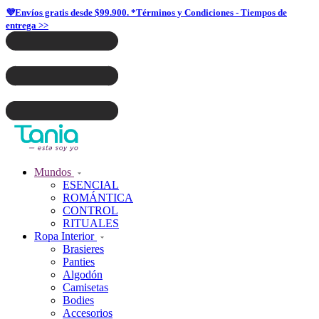
💜Envíos gratis desde $99.900. *Términos y Condiciones - Tiempos de
entrega >>
Mundos
ESENCIAL
ROMÁNTICA
CONTROL
RITUALES
Ropa Interior
Brasieres
Panties
Algodón
Camisetas
Bodies
Accesorios