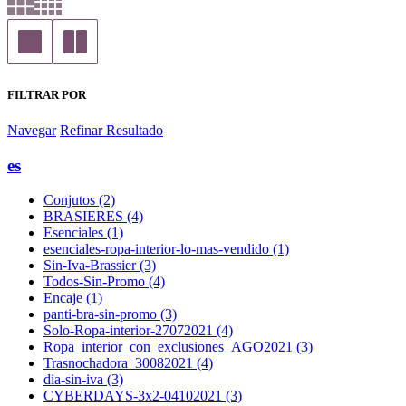
FILTRAR POR
Navegar
Refinar Resultado
es
Conjutos (2)
BRASIERES (4)
Esenciales (1)
esenciales-ropa-interior-lo-mas-vendido (1)
Sin-Iva-Brassier (3)
Todos-Sin-Promo (4)
Encaje (1)
panti-bra-sin-promo (3)
Solo-Ropa-interior-27072021 (4)
Ropa_interior_con_exclusiones_AGO2021 (3)
Trasnochadora_30082021 (4)
dia-sin-iva (3)
CYBERDAYS-3x2-04102021 (3)