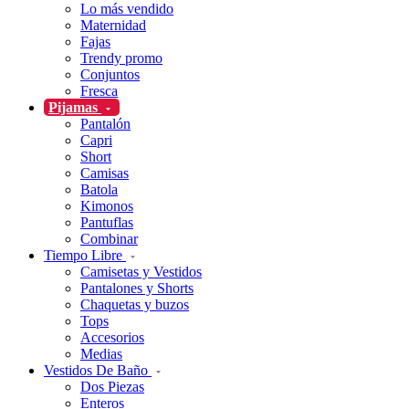
Lo más vendido
Maternidad
Fajas
Trendy promo
Conjuntos
Fresca
Pijamas
Pantalón
Capri
Short
Camisas
Batola
Kimonos
Pantuflas
Combinar
Tiempo Libre
Camisetas y Vestidos
Pantalones y Shorts
Chaquetas y buzos
Tops
Accesorios
Medias
Vestidos De Baño
Dos Piezas
Enteros