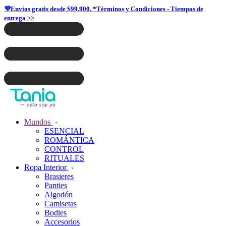
💜Envíos gratis desde $99.900. *Términos y Condiciones - Tiempos de
entrega >>
Mundos
ESENCIAL
ROMÁNTICA
CONTROL
RITUALES
Ropa Interior
Brasieres
Panties
Algodón
Camisetas
Bodies
Accesorios