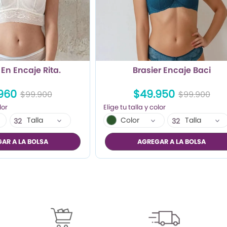
 En Encaje Rita.
Brasier Encaje Baci
960
$49.950
$99.900
$99.900
Talla
Color
Talla
32
32
34
AR A LA BOLSA
AGREGAR A LA BOLSA