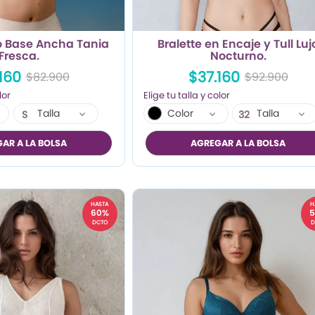
 Base Ancha Tania
Bralette en Encaje y Tull Luj
Fresca.
Nocturno.
160
$37.160
$82.900
$92.900
Talla
Color
Talla
S
32
M
AR A LA BOLSA
AGREGAR A LA BOLSA
HASTA
H
60%
DCTO
D