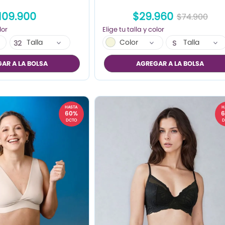
109.900
$29.960
$74.900
Talla
Color
Talla
32
S
34
AR A LA BOLSA
AGREGAR A LA BOLSA
36
HASTA
H
60%
DCTO
D