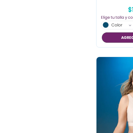
$
Color
AGREG