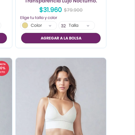
Transparencia Lujo Nocturno.
$31.960
$79.900
Color
Talla
32
AGREGAR A LA BOLSA
ASTA
60%
CTO