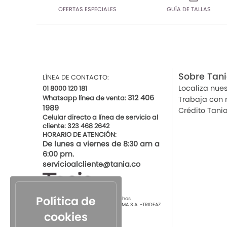
OFERTAS ESPECIALES
GUÍA DE TALLAS
Sobre Tan
LÍNEA DE CONTACTO:
Localiza nues
01 8000 120 181
312 406
Whatsapp línea de venta:
Trabaja con 
1989
Crédito Tani
Celular directo a línea de servicio al
cliente: 323 468 2642
HORARIO DE ATENCIÓN:
De lunes a viernes de 8:30 am a
6:00 pm.
servicioalcliente@tania.co
Política de
© 2021 por Tania Todos los derechos
Reservados
TIENDAS DE ROPA INTIMA S.A. -TRIDEAZ
S.A. Nit 890.901.218-4
cookies