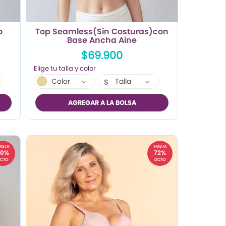
o
Top Seamless(Sin Costuras)con
Base Ancha Aine
$69.900
Color
Talla
S
AGREGAR A LA BOLSA
ASTA
HASTA
50%
72%
CTO
DCTO