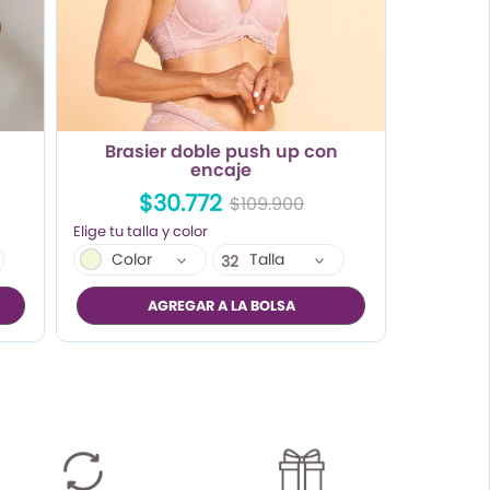
Brasier doble push up con
encaje
$30.772
$109.900
Color
Talla
32
34
AGREGAR A LA BOLSA
36