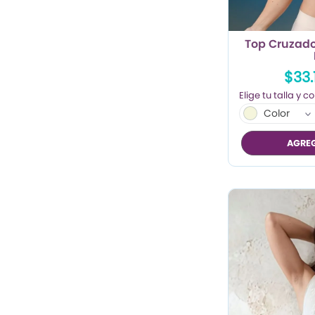
Top Cruzado
$33.
Color
AGREG