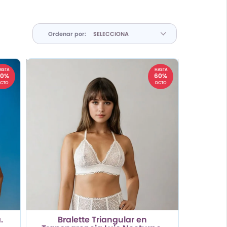
Ordenar por:
ASTA
HASTA
60%
60%
CTO
DCTO
.
Bralette Triangular en