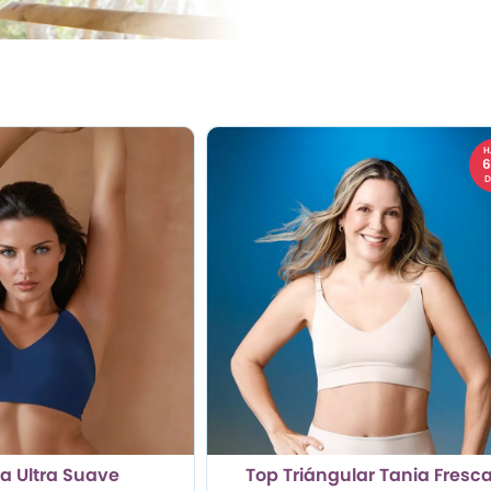
H
D
ra Ultra Suave
Top Triángular Tania Fresca