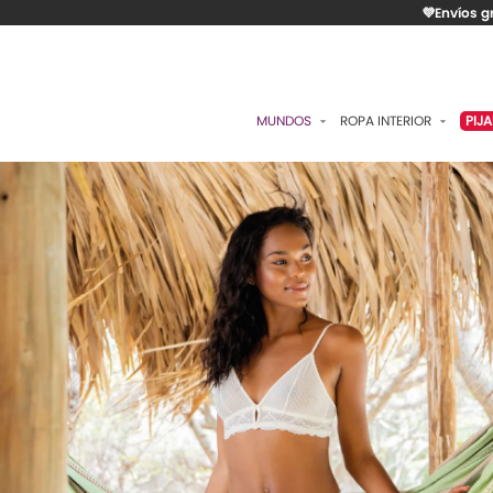
💜Envíos g
MUNDOS
ROPA INTERIOR
PIJ
ESENCIAL
BRASIERES
P
ROMÁNTICA
PANTIES
C
CONTROL
ALGODÓN
S
RITUALES
CAMISETAS
C
BODIES
B
ACCESORIOS
K
LO MÁS VENDIDO
P
MATERNIDAD
C
FAJAS