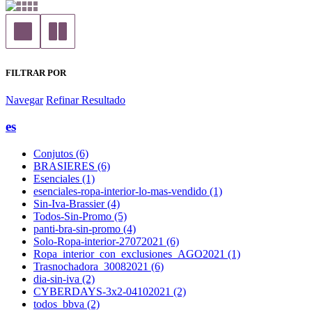
FILTRAR POR
Navegar
Refinar Resultado
es
Conjutos (6)
BRASIERES (6)
Esenciales (1)
esenciales-ropa-interior-lo-mas-vendido (1)
Sin-Iva-Brassier (4)
Todos-Sin-Promo (5)
panti-bra-sin-promo (4)
Solo-Ropa-interior-27072021 (6)
Ropa_interior_con_exclusiones_AGO2021 (1)
Trasnochadora_30082021 (6)
dia-sin-iva (2)
CYBERDAYS-3x2-04102021 (2)
todos_bbva (2)