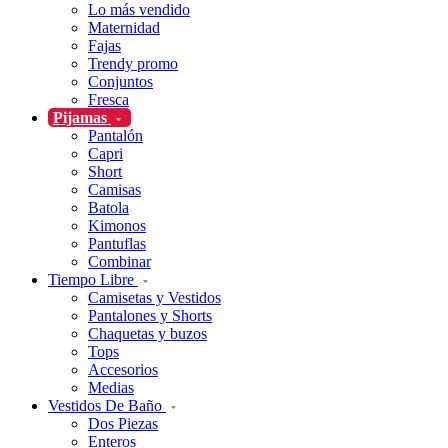
Lo más vendido
Maternidad
Fajas
Trendy promo
Conjuntos
Fresca
Pijamas
Pantalón
Capri
Short
Camisas
Batola
Kimonos
Pantuflas
Combinar
Tiempo Libre
Camisetas y Vestidos
Pantalones y Shorts
Chaquetas y buzos
Tops
Accesorios
Medias
Vestidos De Baño
Dos Piezas
Enteros