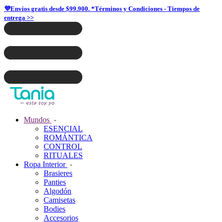
💜Envíos gratis desde $99.900. *Términos y Condiciones - Tiempos de
entrega >>
Mundos
ESENCIAL
ROMÁNTICA
CONTROL
RITUALES
Ropa Interior
Brasieres
Panties
Algodón
Camisetas
Bodies
Accesorios