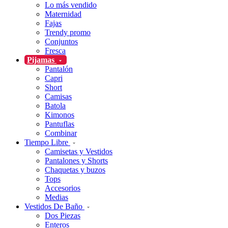
Lo más vendido
Maternidad
Fajas
Trendy promo
Conjuntos
Fresca
Pijamas
Pantalón
Capri
Short
Camisas
Batola
Kimonos
Pantuflas
Combinar
Tiempo Libre
Camisetas y Vestidos
Pantalones y Shorts
Chaquetas y buzos
Tops
Accesorios
Medias
Vestidos De Baño
Dos Piezas
Enteros