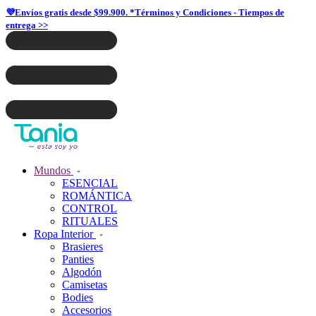
💜Envíos gratis desde $99.900. *Términos y Condiciones - Tiempos de
entrega >>
Mundos
ESENCIAL
ROMÁNTICA
CONTROL
RITUALES
Ropa Interior
Brasieres
Panties
Algodón
Camisetas
Bodies
Accesorios