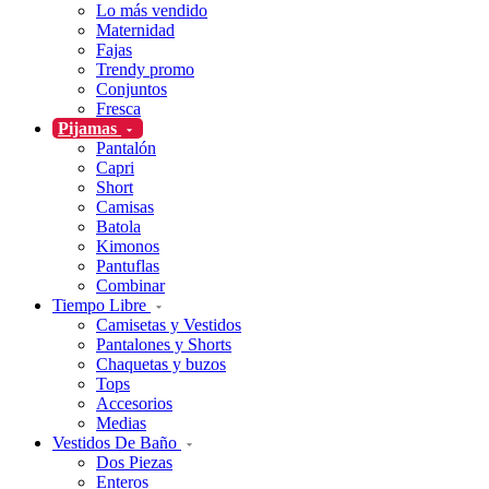
Lo más vendido
Maternidad
Fajas
Trendy promo
Conjuntos
Fresca
Pijamas
Pantalón
Capri
Short
Camisas
Batola
Kimonos
Pantuflas
Combinar
Tiempo Libre
Camisetas y Vestidos
Pantalones y Shorts
Chaquetas y buzos
Tops
Accesorios
Medias
Vestidos De Baño
Dos Piezas
Enteros