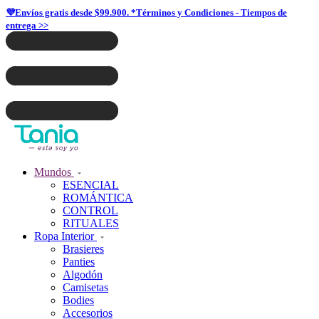
💜Envíos gratis desde $99.900. *Términos y Condiciones - Tiempos de
entrega >>
Mundos
ESENCIAL
ROMÁNTICA
CONTROL
RITUALES
Ropa Interior
Brasieres
Panties
Algodón
Camisetas
Bodies
Accesorios