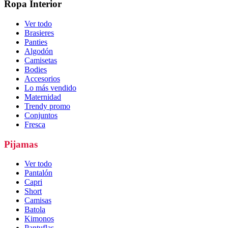
Ropa Interior
Ver todo
Brasieres
Panties
Algodón
Camisetas
Bodies
Accesorios
Lo más vendido
Maternidad
Trendy promo
Conjuntos
Fresca
Pijamas
Ver todo
Pantalón
Capri
Short
Camisas
Batola
Kimonos
Pantuflas