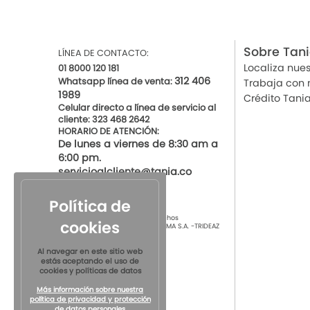
Sobre Tan
LÍNEA DE CONTACTO:
Localiza nues
01 8000 120 181
312 406
Whatsapp línea de venta:
Trabaja con 
1989
Crédito Tani
Celular directo a línea de servicio al
cliente: 323 468 2642
HORARIO DE ATENCIÓN:
De lunes a viernes de 8:30 am a
6:00 pm.
servicioalcliente@tania.co
Política de
© 2021 por Tania Todos los derechos
cookies
Reservados
TIENDAS DE ROPA INTIMA S.A. -TRIDEAZ
S.A. Nit 890.901.218-4
Al navegar en este sitio web
estás aceptando el uso de
cookies y políticas de datos
Más información sobre nuestra
política de privacidad y protección
de datos personales