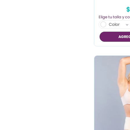
$
Color
AGREG