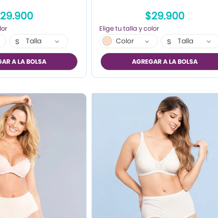
29.900
$29.900
Talla
Color
Talla
S
S
M
M
AR A LA BOLSA
AGREGAR A LA BOLSA
L
L