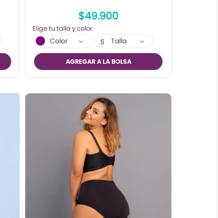
$49.900
Color
Talla
S
AGREGAR A LA BOLSA