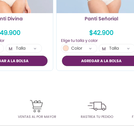
nti Divina
Panti Señorial
49.900
$42.900
Talla
Color
Talla
M
M
L
L
AR A LA BOLSA
AGREGAR A LA BOLSA
XL
XL
XX
VENTAS AL POR MAYOR
RASTREA TU PEDIDO
F