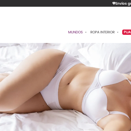
💜Envíos g
MUNDOS
ROPA INTERIOR
PIJ
ESENCIAL
BRASIERES
P
ROMÁNTICA
PANTIES
C
CONTROL
ALGODÓN
S
RITUALES
CAMISETAS
C
BODIES
B
ACCESORIOS
K
LO MÁS VENDIDO
P
MATERNIDAD
C
FAJAS