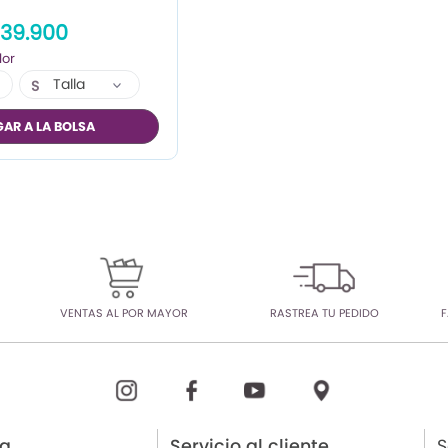
39.900
Talla
S
M
AR A LA BOLSA
L
VENTAS AL POR MAYOR
RASTREA TU PEDIDO
F
ia
Servicio al cliente
S