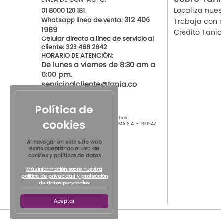
Localiza nues
01 8000 120 181
312 406
Whatsapp línea de venta:
Trabaja con 
1989
Crédito Tani
Celular directo a línea de servicio al
cliente: 323 468 2642
HORARIO DE ATENCIÓN:
De lunes a viernes de 8:30 am a
6:00 pm.
servicioalcliente@tania.co
Política de
© 2021 por Tania Todos los derechos
cookies
Reservados
TIENDAS DE ROPA INTIMA S.A. -TRIDEAZ
S.A. Nit 890.901.218-4
Al navegar en este sitio web
estás aceptando el uso de
cookies y políticas de datos
Más información sobre nuestra
política de privacidad y protección
de datos personales
Aceptar