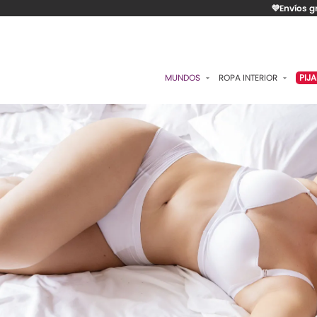
💜Envíos g
MUNDOS
ROPA INTERIOR
PIJ
ESENCIAL
BRASIERES
P
ROMÁNTICA
PANTIES
C
CONTROL
ALGODÓN
S
RITUALES
CAMISETAS
C
BODIES
B
ACCESORIOS
K
LO MÁS VENDIDO
P
MATERNIDAD
C
FAJAS