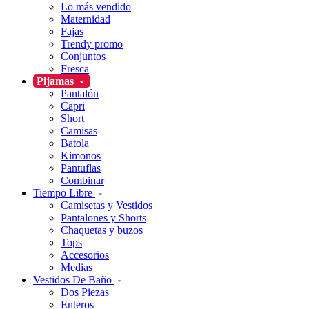
Lo más vendido
Maternidad
Fajas
Trendy promo
Conjuntos
Fresca
Pijamas
Pantalón
Capri
Short
Camisas
Batola
Kimonos
Pantuflas
Combinar
Tiempo Libre
Camisetas y Vestidos
Pantalones y Shorts
Chaquetas y buzos
Tops
Accesorios
Medias
Vestidos De Baño
Dos Piezas
Enteros