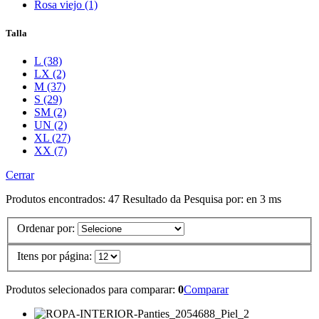
Rosa viejo (1)
Talla
L (38)
LX (2)
M (37)
S (29)
SM (2)
UN (2)
XL (27)
XX (7)
Cerrar
Produtos encontrados:
47
Resultado da Pesquisa por:
en
3 ms
Ordenar por:
Itens por página:
Produtos selecionados para comparar:
0
Comparar