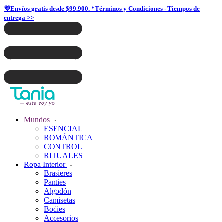
💜Envíos gratis desde $99.900. *Términos y Condiciones - Tiempos de
entrega >>
Mundos
ESENCIAL
ROMÁNTICA
CONTROL
RITUALES
Ropa Interior
Brasieres
Panties
Algodón
Camisetas
Bodies
Accesorios