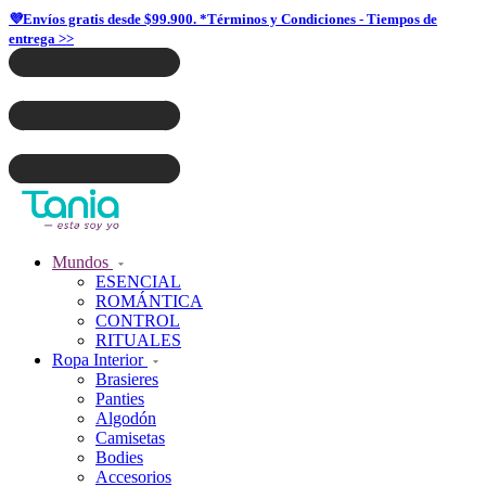
💜Envíos gratis desde $99.900. *Términos y Condiciones - Tiempos de
entrega >>
Mundos
ESENCIAL
ROMÁNTICA
CONTROL
RITUALES
Ropa Interior
Brasieres
Panties
Algodón
Camisetas
Bodies
Accesorios