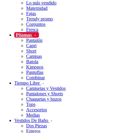
Lo más vendido
Maternidad
Fajas
Trendy promo
Conjuntos
Fresca
Pijamas
Pantalón
Capri
Short
Camisas
Batola
Kimonos
Pantuflas
Combinar
Tiempo Libre
Camisetas y Vestidos
Pantalones y Shorts
Chaquetas y buzos
Tops
Accesorios
Medias
Vestidos De Baño
Dos Piezas
Enteros