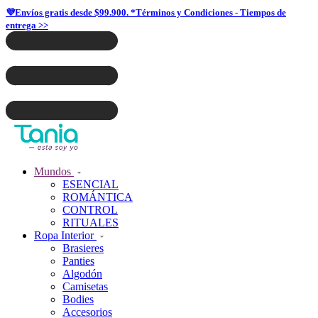
💜Envíos gratis desde $99.900. *Términos y Condiciones - Tiempos de
entrega >>
Mundos
ESENCIAL
ROMÁNTICA
CONTROL
RITUALES
Ropa Interior
Brasieres
Panties
Algodón
Camisetas
Bodies
Accesorios