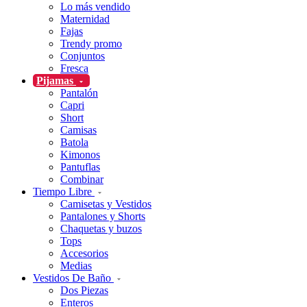
Lo más vendido
Maternidad
Fajas
Trendy promo
Conjuntos
Fresca
Pijamas
Pantalón
Capri
Short
Camisas
Batola
Kimonos
Pantuflas
Combinar
Tiempo Libre
Camisetas y Vestidos
Pantalones y Shorts
Chaquetas y buzos
Tops
Accesorios
Medias
Vestidos De Baño
Dos Piezas
Enteros