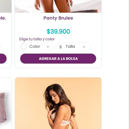
le.
Panty Brulee
$39.900
Color
Talla
S
M
AGREGAR A LA BOLSA
L