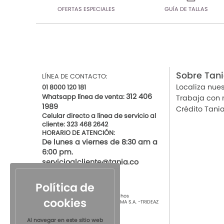
OFERTAS ESPECIALES
GUÍA DE TALLAS
Sobre Tan
LÍNEA DE CONTACTO:
Localiza nues
01 8000 120 181
312 406
Whatsapp línea de venta:
Trabaja con 
1989
Crédito Tani
Celular directo a línea de servicio al
cliente: 323 468 2642
HORARIO DE ATENCIÓN:
De lunes a viernes de 8:30 am a
6:00 pm.
servicioalcliente@tania.co
Política de
© 2021 por Tania Todos los derechos
cookies
Reservados
TIENDAS DE ROPA INTIMA S.A. -TRIDEAZ
S.A. Nit 890.901.218-4
Al navegar en este sitio web