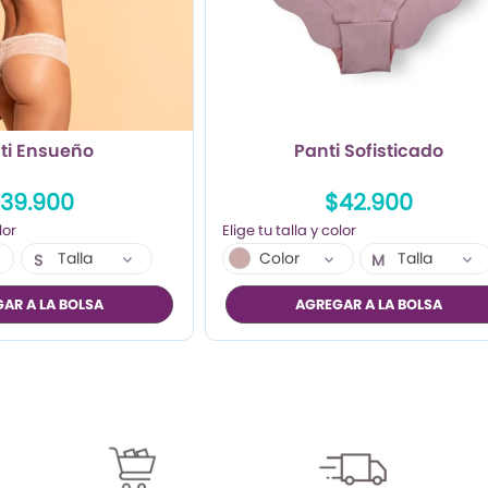
ti Ensueño
Panti Sofisticado
39.900
$42.900
Talla
Color
Talla
S
M
M
L
AR A LA BOLSA
AGREGAR A LA BOLSA
L
XL