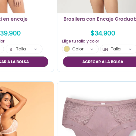
i en encaje
Brasilera con Encaje Graduab
39.900
$34.900
Talla
Color
Talla
S
UN
M
AR A LA BOLSA
AGREGAR A LA BOLSA