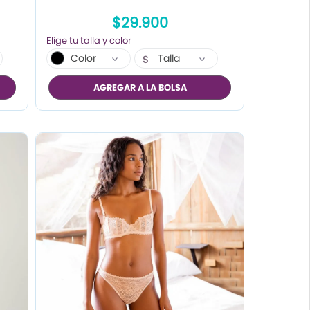
$29.900
Color
Talla
S
M
AGREGAR A LA BOLSA
L