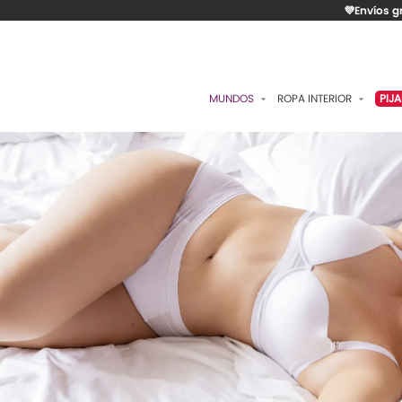
💜Envíos g
MUNDOS
ROPA INTERIOR
PIJ
ESENCIAL
BRASIERES
P
ROMÁNTICA
PANTIES
C
CONTROL
ALGODÓN
S
RITUALES
CAMISETAS
C
BODIES
B
ACCESORIOS
K
LO MÁS VENDIDO
P
MATERNIDAD
C
FAJAS