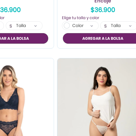
Encaje
36.900
$36.900
Talla
Color
Talla
S
S
M
M
AR A LA BOLSA
AGREGAR A LA BOLSA
L
L
XL