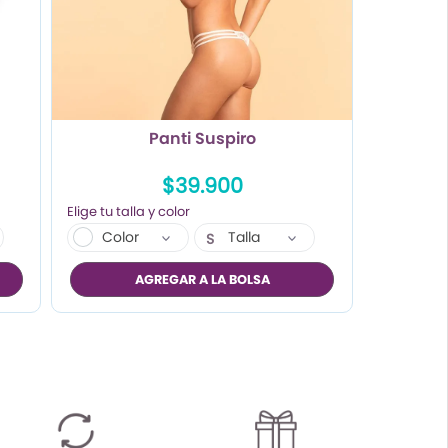
Panti Suspiro
$39.900
Color
Talla
S
M
AGREGAR A LA BOLSA
L