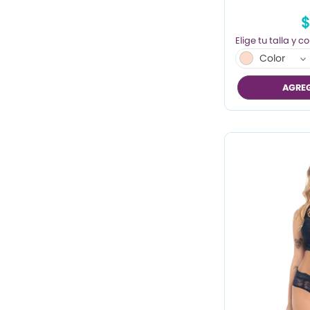
$
Color
AGREG