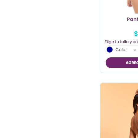
Pant
$
Color
AGREG