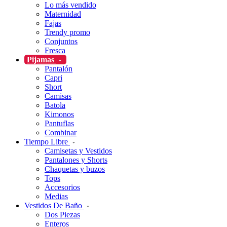
Lo más vendido
Maternidad
Fajas
Trendy promo
Conjuntos
Fresca
Pijamas
Pantalón
Capri
Short
Camisas
Batola
Kimonos
Pantuflas
Combinar
Tiempo Libre
Camisetas y Vestidos
Pantalones y Shorts
Chaquetas y buzos
Tops
Accesorios
Medias
Vestidos De Baño
Dos Piezas
Enteros