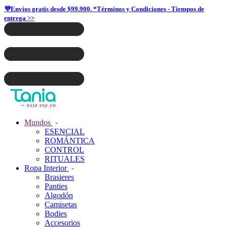
💜Envíos gratis desde $99.900. *Términos y Condiciones - Tiempos de
entrega >>
Mundos
ESENCIAL
ROMÁNTICA
CONTROL
RITUALES
Ropa Interior
Brasieres
Panties
Algodón
Camisetas
Bodies
Accesorios