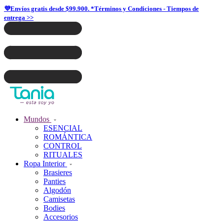
💜Envíos gratis desde $99.900. *Términos y Condiciones - Tiempos de
entrega >>
Mundos
ESENCIAL
ROMÁNTICA
CONTROL
RITUALES
Ropa Interior
Brasieres
Panties
Algodón
Camisetas
Bodies
Accesorios