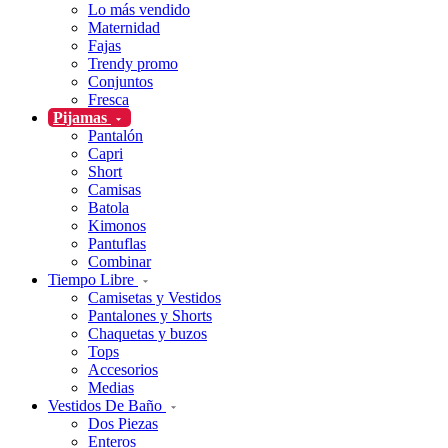
Lo más vendido
Maternidad
Fajas
Trendy promo
Conjuntos
Fresca
Pijamas
Pantalón
Capri
Short
Camisas
Batola
Kimonos
Pantuflas
Combinar
Tiempo Libre
Camisetas y Vestidos
Pantalones y Shorts
Chaquetas y buzos
Tops
Accesorios
Medias
Vestidos De Baño
Dos Piezas
Enteros