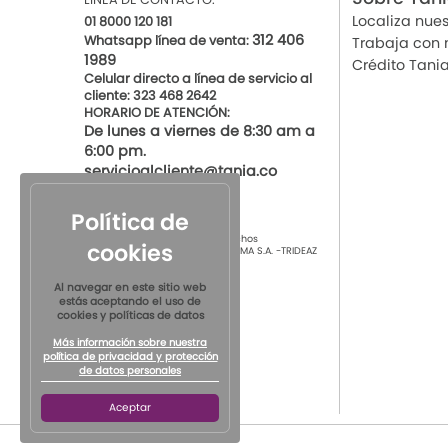
Localiza nues
01 8000 120 181
312 406
Whatsapp línea de venta:
Trabaja con 
1989
Crédito Tani
Celular directo a línea de servicio al
cliente: 323 468 2642
HORARIO DE ATENCIÓN:
De lunes a viernes de 8:30 am a
6:00 pm.
servicioalcliente@tania.co
Política de
© 2021 por Tania Todos los derechos
cookies
Reservados
TIENDAS DE ROPA INTIMA S.A. -TRIDEAZ
S.A. Nit 890.901.218-4
Al navegar en este sitio web
estás aceptando el uso de
cookies y políticas de datos
Más información sobre nuestra
política de privacidad y protección
de datos personales
Aceptar