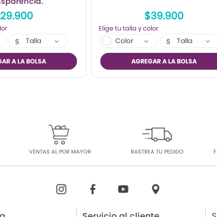
nsparencia.
29.900
$39.900
Talla
Color
Talla
S
S
M
M
AR A LA BOLSA
AGREGAR A LA BOLSA
L
L
VENTAS AL POR MAYOR
RASTREA TU PEDIDO
F
ia
Servicio al cliente
S