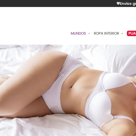
💜Envíos g
MUNDOS
ROPA INTERIOR
PIJ
ESENCIAL
BRASIERES
P
ROMÁNTICA
PANTIES
C
CONTROL
ALGODÓN
S
RITUALES
CAMISETAS
C
BODIES
B
ACCESORIOS
K
LO MÁS VENDIDO
P
MATERNIDAD
C
FAJAS