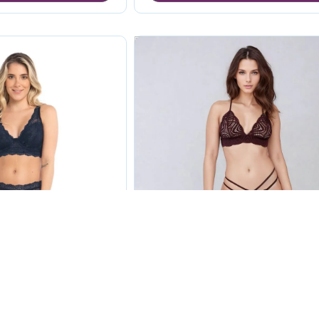
XL
i en encaje
Panti Brasilero en Encaje Lu
Nocturno.
39.900
$36.900