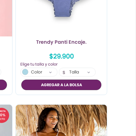
Trendy Panti Encaje.
$29.900
Color
Talla
S
M
AGREGAR A LA BOLSA
L
ASTA
60%
CTO