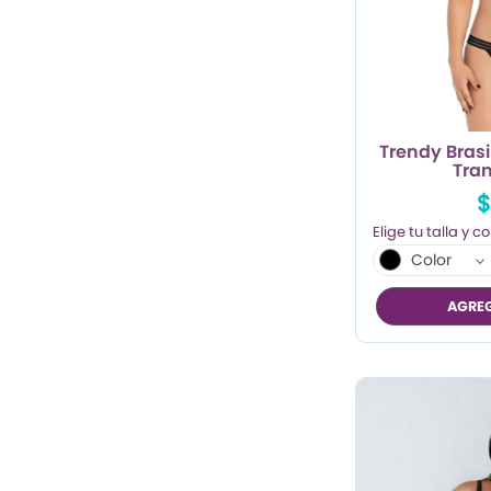
Trendy Brasi
Tra
$
Color
AGREG