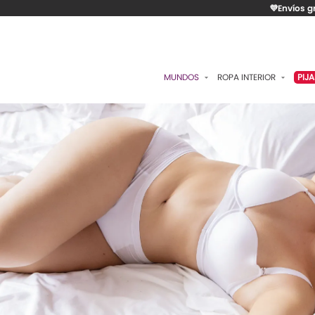
💜Envíos g
MUNDOS
ROPA INTERIOR
PIJ
ESENCIAL
BRASIERES
P
ROMÁNTICA
PANTIES
C
CONTROL
ALGODÓN
S
RITUALES
CAMISETAS
C
BODIES
B
ACCESORIOS
K
LO MÁS VENDIDO
P
MATERNIDAD
C
FAJAS