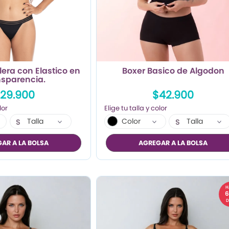
lera con Elastico en
Boxer Basico de Algodon
nsparencia.
29.900
$42.900
Talla
Color
Talla
S
S
M
M
AR A LA BOLSA
AGREGAR A LA BOLSA
L
L
XL
H
D