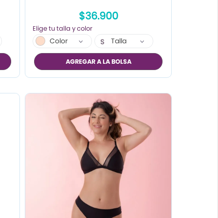
$36.900
Color
Talla
S
M
AGREGAR A LA BOLSA
L