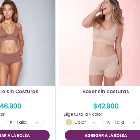
ro sin Costuras
Boxer sin costuras
46.900
$42.900
Talla
Color
Talla
S
S
M
M
AR A LA BOLSA
AGREGAR A LA BOLSA
L