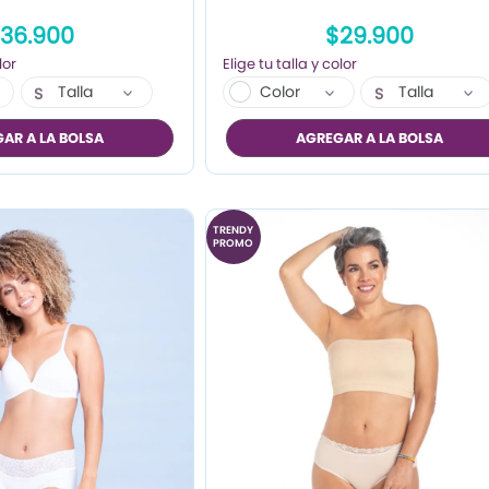
36.900
$29.900
Talla
Color
Talla
S
S
M
M
AR A LA BOLSA
AGREGAR A LA BOLSA
L
L
XL
TRENDY
PROMO