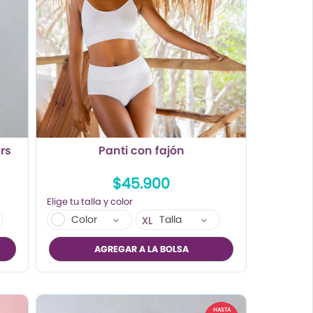
ers
Panti con fajón
$45.900
Color
Talla
XL
AGREGAR A LA BOLSA
HASTA