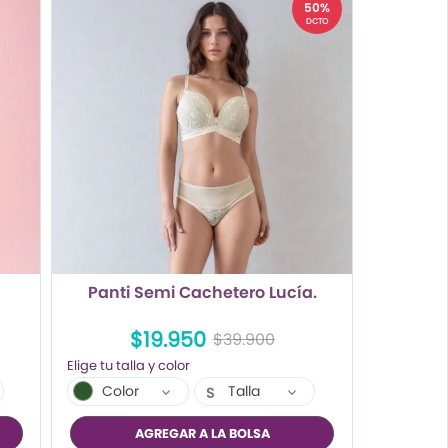
50%
DCTO
Panti Semi Cachetero Lucía.
$19.950
$39.900
Color
Talla
S
M
AGREGAR A LA BOLSA
L