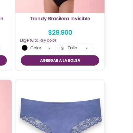
on
Trendy Brasilera Invisible
$29.900
Color
Talla
S
M
AGREGAR A LA BOLSA
L