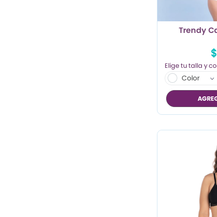
Trendy C
$
Color
AGREG