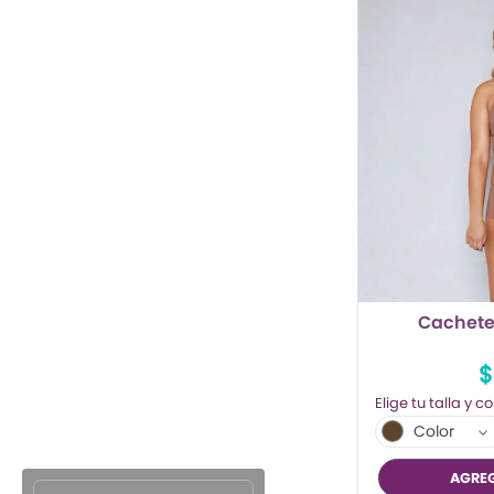
Cachete
$
Color
AGREG