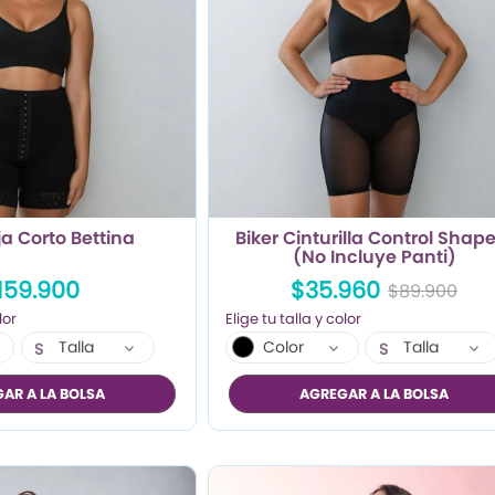
ja Corto Bettina
Biker Cinturilla Control Shap
(No Incluye Panti)
159.900
$35.960
$89.900
Talla
Color
Talla
S
S
M
AR A LA BOLSA
AGREGAR A LA BOLSA
L
XL