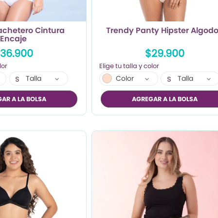
achetero Cintura
Trendy Panty Hipster Algod
Encaje
36.900
$29.900
Talla
Color
Talla
S
S
M
M
AR A LA BOLSA
AGREGAR A LA BOLSA
L
L
XL