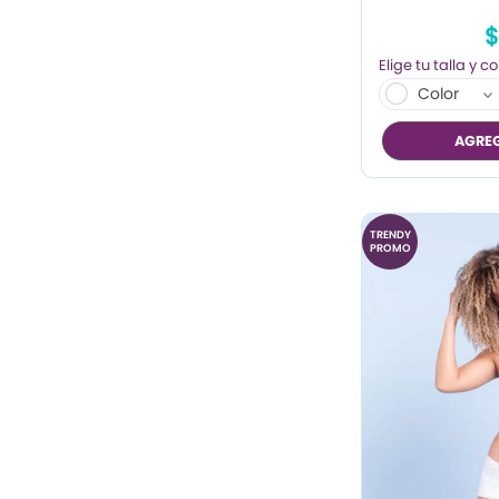
$
Color
AGREG
TRENDY
PROMO