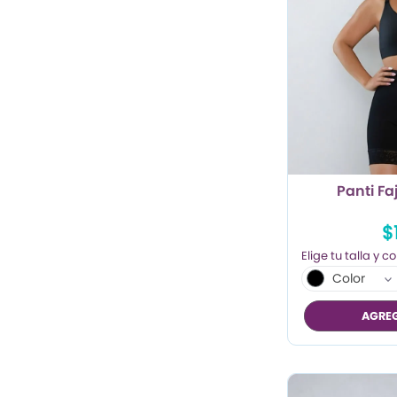
Panti Fa
$
Color
AGREG