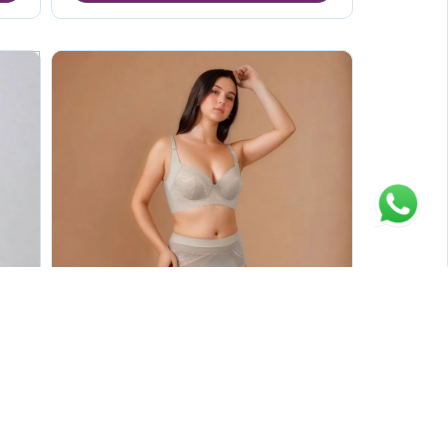
jo
Panti Clásico Shapers
$64.900