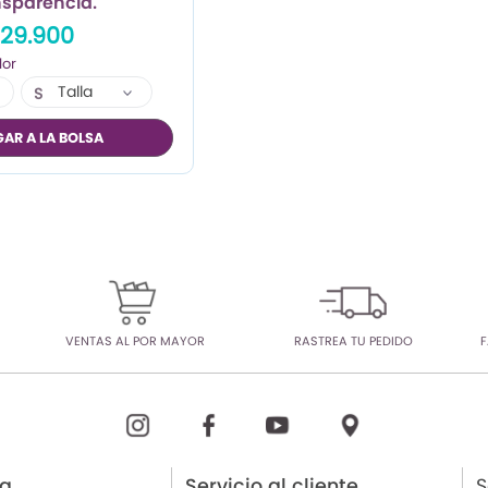
nsparencia.
29.900
Talla
S
M
AR A LA BOLSA
L
VENTAS AL POR MAYOR
RASTREA TU PEDIDO
F
ia
Servicio al cliente
S