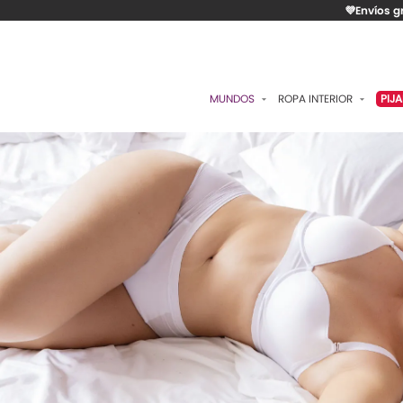
💜Envíos g
MUNDOS
ROPA INTERIOR
PIJ
ESENCIAL
BRASIERES
P
ROMÁNTICA
PANTIES
C
CONTROL
ALGODÓN
S
RITUALES
CAMISETAS
C
BODIES
B
ACCESORIOS
K
LO MÁS VENDIDO
P
MATERNIDAD
C
FAJAS