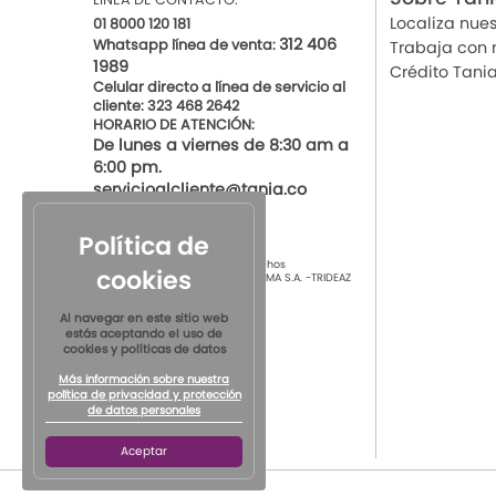
Localiza nues
01 8000 120 181
312 406
Whatsapp línea de venta:
Trabaja con 
1989
Crédito Tani
Celular directo a línea de servicio al
cliente: 323 468 2642
HORARIO DE ATENCIÓN:
De lunes a viernes de 8:30 am a
6:00 pm.
servicioalcliente@tania.co
Política de
© 2021 por Tania Todos los derechos
cookies
Reservados
TIENDAS DE ROPA INTIMA S.A. -TRIDEAZ
S.A. Nit 890.901.218-4
Al navegar en este sitio web
estás aceptando el uso de
cookies y políticas de datos
Más información sobre nuestra
política de privacidad y protección
de datos personales
Aceptar