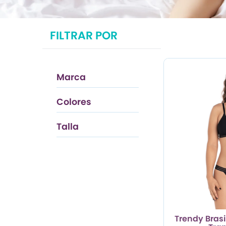
TRENDY PROMO
FILTRAR POR
CONJUNTOS
FRESCA
Marca
ESENCIAL
Colores
Rojo Oscuro
Talla
S
Trendy Brasi