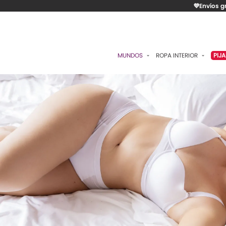
💜Envíos g
MUNDOS
ROPA INTERIOR
PIJ
ESENCIAL
BRASIERES
P
ROMÁNTICA
PANTIES
C
CONTROL
ALGODÓN
S
RITUALES
CAMISETAS
C
BODIES
B
ACCESORIOS
K
LO MÁS VENDIDO
P
MATERNIDAD
C
FAJAS