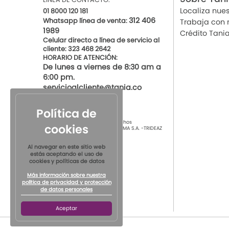
Localiza nues
01 8000 120 181
312 406
Whatsapp línea de venta:
Trabaja con 
1989
Crédito Tani
Celular directo a línea de servicio al
cliente: 323 468 2642
HORARIO DE ATENCIÓN:
De lunes a viernes de 8:30 am a
6:00 pm.
servicioalcliente@tania.co
Política de
© 2021 por Tania Todos los derechos
cookies
Reservados
TIENDAS DE ROPA INTIMA S.A. -TRIDEAZ
S.A. Nit 890.901.218-4
Al navegar en este sitio web
estás aceptando el uso de
cookies y políticas de datos
Más información sobre nuestra
política de privacidad y protección
de datos personales
Aceptar