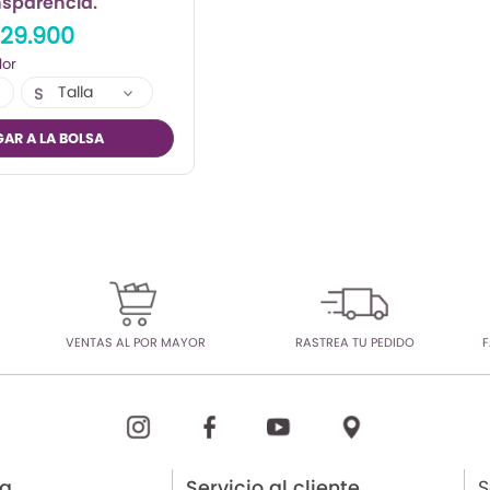
nsparencia.
29.900
Talla
S
M
AR A LA BOLSA
L
VENTAS AL POR MAYOR
RASTREA TU PEDIDO
F
ia
Servicio al cliente
S