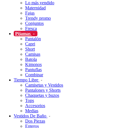
Lo más vendido
Maternidad
Fajas
Trendy promo
Conjuntos
Fresca
Pijamas
Pantalón
Capri
Short
Camisas
Batola
Kimonos
Pantuflas
Combinar
Tiempo Libre
Camisetas y Vestidos
Pantalones y Shorts
Chaquetas y buzos
Tops
Accesorios
Medias
Vestidos De Baño
Dos Piezas
Enteros