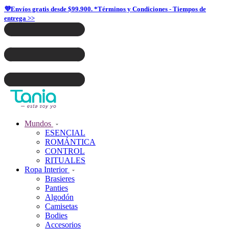
💜Envíos gratis desde $99.900. *Términos y Condiciones - Tiempos de
entrega >>
Mundos
ESENCIAL
ROMÁNTICA
CONTROL
RITUALES
Ropa Interior
Brasieres
Panties
Algodón
Camisetas
Bodies
Accesorios