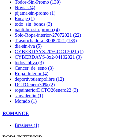
Todos-Sin-Promo (139)
Novias (4)
pijama-sin-promo (1)
Encaje (1)
todo_sin_bonos (3)
panti-bra-sin-promo (4)
Solo-Ropa-interior-27072021 (22)
Trasnochadora_30082021 (139)
dia-sin-iva (5)
CYBERDAYS-20%-OCT2021 (1)
CYBERDAYS-3x2-04102021 (3)
todos_bbva (3)
Cancer_de_seno (3)
Ropa_Interior (4)
deportivotiempolibre (12)
DCTOenero30% (2)
ropainteriorDCTO26enero22 (3)
sanvalentin (1)
Morado (1)
ROMANCE
Brasieres (1)