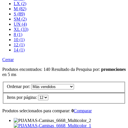
LX (2)
M (82)
S (89)
SM (2)
UN (4)
XL (33)
8 (1)
10 (1)
12 (1)
14 (1)
Cerrar
Produtos encontrados:
140
Resultado da Pesquisa por:
promociones
en
5 ms
Ordenar por:
Itens por página:
Produtos selecionados para comparar:
0
Comparar