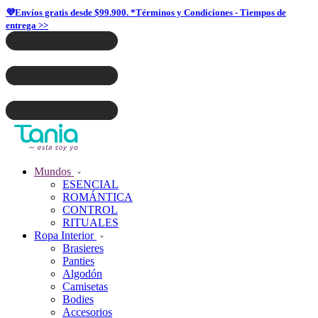
💜Envíos gratis desde $99.900. *Términos y Condiciones - Tiempos de
entrega >>
Mundos
ESENCIAL
ROMÁNTICA
CONTROL
RITUALES
Ropa Interior
Brasieres
Panties
Algodón
Camisetas
Bodies
Accesorios