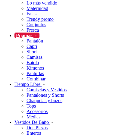
Lo más vendido
Maternidad
Fajas
Trendy promo
Conjuntos
Fresca
Pijamas
Pantalón
Capri
Short
Camisas
Batola
Kimonos
Pantuflas
Combinar
Tiempo Libre
Camisetas y Vestidos
Pantalones y Shorts
Chaquetas y buzos
Tops
Accesorios
Medias
Vestidos De Baño
Dos Piezas
Enteros