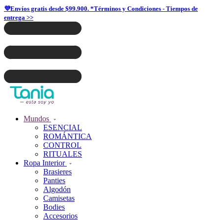
💜Envíos gratis desde $99.900. *Términos y Condiciones - Tiempos de
entrega >>
Mundos
ESENCIAL
ROMÁNTICA
CONTROL
RITUALES
Ropa Interior
Brasieres
Panties
Algodón
Camisetas
Bodies
Accesorios