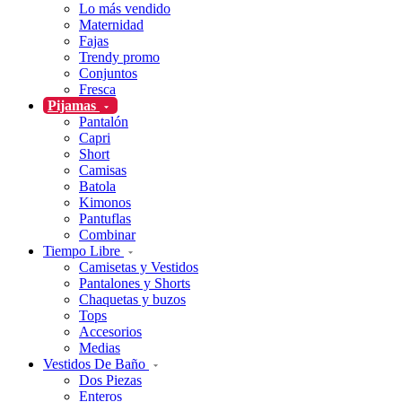
Lo más vendido
Maternidad
Fajas
Trendy promo
Conjuntos
Fresca
Pijamas
Pantalón
Capri
Short
Camisas
Batola
Kimonos
Pantuflas
Combinar
Tiempo Libre
Camisetas y Vestidos
Pantalones y Shorts
Chaquetas y buzos
Tops
Accesorios
Medias
Vestidos De Baño
Dos Piezas
Enteros