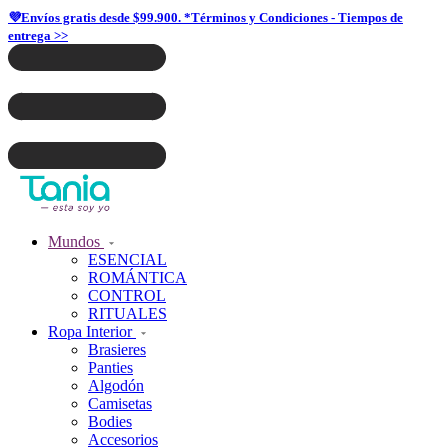
💜Envíos gratis desde $99.900. *Términos y Condiciones - Tiempos de
entrega >>
Mundos
ESENCIAL
ROMÁNTICA
CONTROL
RITUALES
Ropa Interior
Brasieres
Panties
Algodón
Camisetas
Bodies
Accesorios