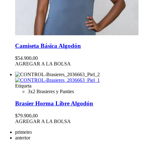
Camiseta Básica Algodón
$54.900,00
AGREGAR A LA BOLSA
Etiqueta
3x2 Brasieres y Panties
Brasier Horma Libre Algodón
$79.900,00
AGREGAR A LA BOLSA
primeiro
anterior