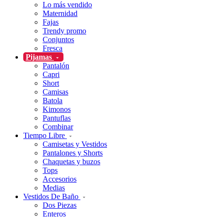
Lo más vendido
Maternidad
Fajas
Trendy promo
Conjuntos
Fresca
Pijamas
Pantalón
Capri
Short
Camisas
Batola
Kimonos
Pantuflas
Combinar
Tiempo Libre
Camisetas y Vestidos
Pantalones y Shorts
Chaquetas y buzos
Tops
Accesorios
Medias
Vestidos De Baño
Dos Piezas
Enteros