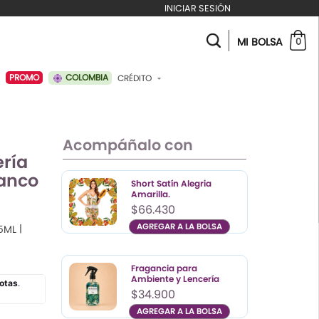
INICIAR SESIÓN
MI BOLSA
0
COLOMBIA
PROMO
CRÉDITO
ABONAR A MI CRÉDITO
Acompáñalo con
ría
lanco
Short Satín Alegria
Amarilla.
$66.430
AGREGAR A LA BOLSA
|
5ML
Color
Talla
S
Fragancia para
M
Ambiente y Lencería
$34.900
L
AGREGAR A LA BOLSA
XL