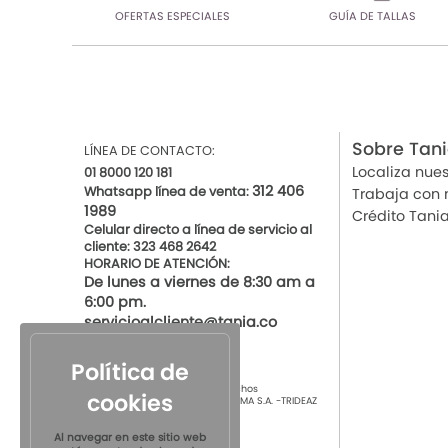
OFERTAS ESPECIALES
GUÍA DE TALLAS
Sobre Tan
LÍNEA DE CONTACTO:
Localiza nues
01 8000 120 181
312 406
Whatsapp línea de venta:
Trabaja con 
1989
Crédito Tani
Celular directo a línea de servicio al
cliente: 323 468 2642
HORARIO DE ATENCIÓN:
De lunes a viernes de 8:30 am a
6:00 pm.
servicioalcliente@tania.co
Política de
© 2021 por Tania Todos los derechos
cookies
Reservados
TIENDAS DE ROPA INTIMA S.A. -TRIDEAZ
S.A. Nit 890.901.218-4
Al navegar en este sitio web