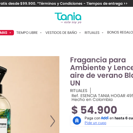
ratis desde $99.900. *Términos y Condiciones - Tiempos de entrega >>
BONOS REGALO
TIEMPO LIBRE
VESTIDOS DE BAÑO
RITUALES
AMAS
FRAGANCIAS PARA EL
DOS PIEZAS
CAMISETAS Y VESTIDOS
ANTALÓN
AMBIENTE
ENTEROS
PANTALONES Y SHORTS
APRI
Fragancia para
ANTIBACTERIALES Y
JABONES
Ambiente y Lence
CONTROL
CHAQUETAS Y BUZOS
HORT
aire de verano B
SPLASH
PAREOS
TOPS
AMISAS
UN
CREMAS
ACCESORIOS
ACCESORIOS
ATOLA
RITUALES
Ref.
ESENCIA TANIA HOGAR 49
MAQUILLAJE
Hecho en Colombia
MEDIAS
IMONOS
Por:
$ 54.900
ACCESORIOS
ANTUFLAS
OMBINAR