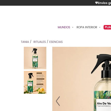
💜Envíos g
MUNDOS
ROPA INTERIOR
PIJ
ESENCIAL
BRASIERES
P
TANIA
RITUALES
ESENCIAS
ROMÁNTICA
PANTIES
C
CONTROL
ALGODÓN
S
RITUALES
CAMISETAS
C
BODIES
B
ACCESORIOS
K
LO MÁS VENDIDO
P
MATERNIDAD
C
FAJAS