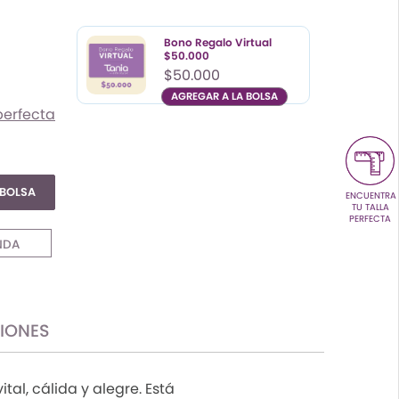
Color
Talla
UN
Bono Regalo Virtual
$50.000
$50.000
AGREGAR A LA BOLSA
perfecta
Color
Talla
UN
 BOLSA
ENCUENTRA
TU TALLA
PERFECTA
NDA
CIONES
al, cálida y alegre. Está