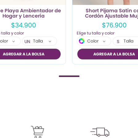
de Playa Ambientador de
Short Pijama Satín c
Hogar y Lencería
Cordón Ajustable Mu
Estampado Playa.
$34.900
$76.900
olor
Talla
Color
Talla
UN
S
M
AGREGAR A LA BOLSA
AGREGAR A LA BOLSA
L
XL