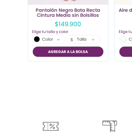
Pantalón Negro Bota Recta
Aire 
Cintura Media sin Bolsillos
$149.900
Color
Talla
C
S
M
AGREGAR A LA BOLSA
L
XL