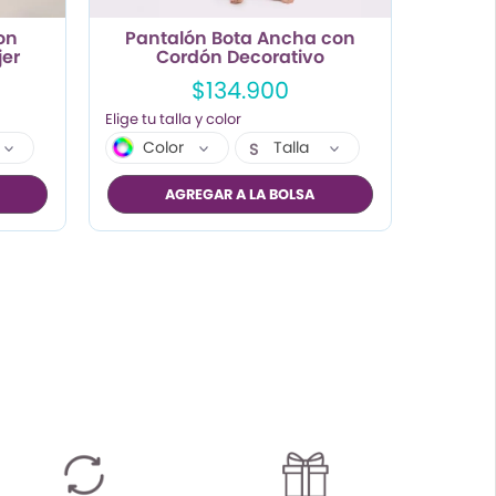
on
Pantalón Bota Ancha con
jer
Cordón Decorativo
$134.900
Color
Talla
S
M
AGREGAR A LA BOLSA
L
XL