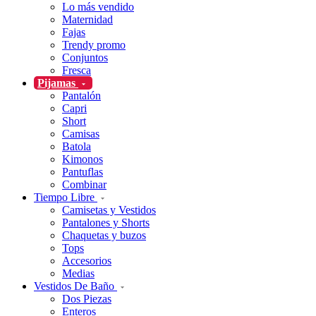
Lo más vendido
Maternidad
Fajas
Trendy promo
Conjuntos
Fresca
Pijamas
Pantalón
Capri
Short
Camisas
Batola
Kimonos
Pantuflas
Combinar
Tiempo Libre
Camisetas y Vestidos
Pantalones y Shorts
Chaquetas y buzos
Tops
Accesorios
Medias
Vestidos De Baño
Dos Piezas
Enteros