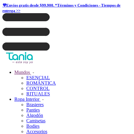
💜Envíos gratis desde $99.900. *Términos y Condiciones - Tiempos de
entrega >>
Mundos
ESENCIAL
ROMÁNTICA
CONTROL
RITUALES
Ropa Interior
Brasieres
Panties
Algodón
Camisetas
Bodies
Accesorios